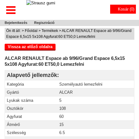
Kosár (
0
)
Bejelentkezés
Regisztráció
Ön itt áll: >
Főoldal
>
Termékek
> ALCAR RENAULT Espace ab 9/96/Grand
Espace 6,5x15 5x108 Agyfurat:60 ET50,0 Lemezfelni
Vissza az előző oldalra
ALCAR RENAULT Espace ab 9/96/Grand Espace 6,5x15
5x108 Agyfurat:60 ET50,0 Lemezfelni
Alapvető jellemzők:
Kategória
Személyautó lemezfelni
Gyártó
ALCAR
Lyukak száma
5
Osztókör
108
Agyfurat
60
Átmérő
15
Szélesség
6.5