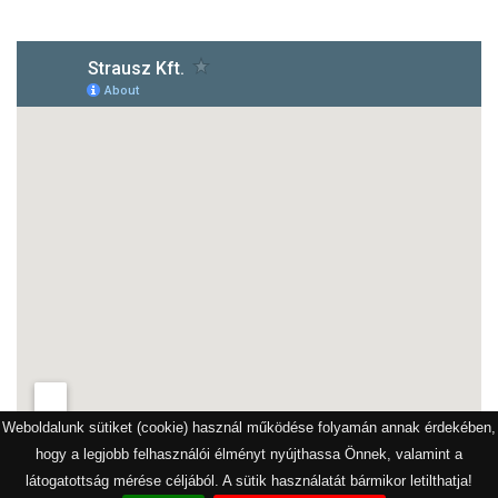
Weboldalunk sütiket (cookie) használ működése folyamán annak érdekében,
hogy a legjobb felhasználói élményt nyújthassa Önnek, valamint a
látogatottság mérése céljából. A sütik használatát bármikor letilthatja!