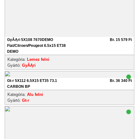
GyĂĄri 5X108 7670DEMO
Br. 15 579 Ft
Fiat/Citroen/Peugeot 6.5x15 ET38
DEMO
Kategória:
Lemez felni
Gyártó:
GyĂĄri
Gt-r 5X112 6.5X15 ET35 73.1
Br. 36 340 Ft
CARBON BP
Kategória:
Alu felni
Gyártó:
Gt-r