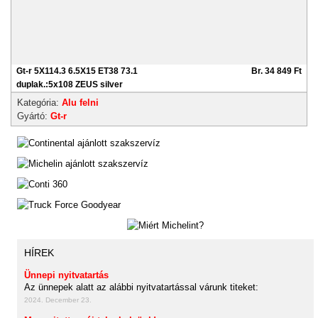
Gt-r 5X114.3 6.5X15 ET38 73.1
Br. 34 849 Ft
duplak.:5x108 ZEUS silver
Kategória:
Alu felni
Gyártó:
Gt-r
HÍREK
Ünnepi nyitvatartás
Az ünnepek alatt az alábbi nyitvatartással várunk titeket:
2024. December 23.