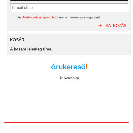
*
Az
Adatkezelési tájékoztatót
megismertem és elfogadom!
KOSÁR
A kosara jelenleg üres.
Árukereső.hu
1172 Budapest, Vidor u.8