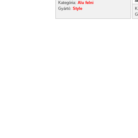
SI
Kategória:
Alu felni
Gyártó:
Style
K
G