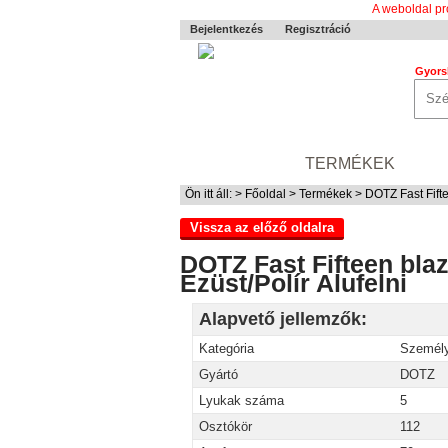
A weboldal pr
Bejelentkezés
Regisztráció
Gyors
0-24 MENTÉS
TERMÉKEK
RÓ
Ön itt áll: >
Főoldal
>
Termékek
> DOTZ Fast Fifte
Vissza az előző oldalra
DOTZ Fast Fifteen bla
Ezüst/Polír Alufelni
Alapvető jellemzők:
Kategória
Személy
Gyártó
DOTZ
Lyukak száma
5
Osztókör
112