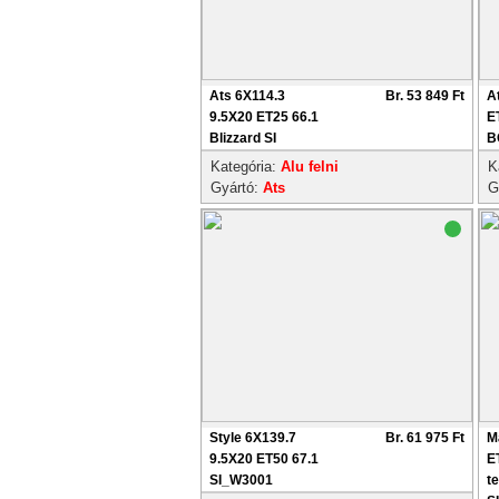
Ats 6X114.3
Br. 53 849 Ft
A
9.5X20 ET25 66.1
E
Blizzard SI
B
Kategória:
Alu felni
K
Gyártó:
Ats
G
Style 6X139.7
Br. 61 975 Ft
M
9.5X20 ET50 67.1
E
SI_W3001
t