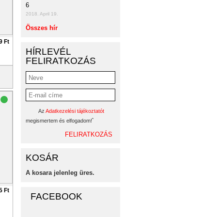
6
2018. April 19.
Összes hír
9 Ft
HÍRLEVÉL
FELIRATKOZÁS
Az
Adatkezelési tájékoztatót
*
megismertem és elfogadom!
KOSÁR
A kosara jelenleg üres.
5 Ft
FACEBOOK