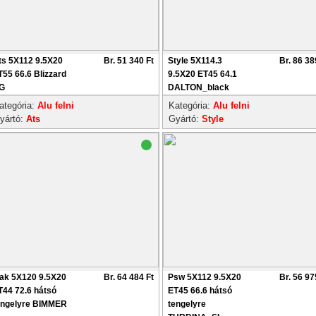
ts 5X112 9.5X20
Br. 51 340 Ft
Style 5X114.3
Br. 86 38
T55 66.6 Blizzard
9.5X20 ET45 64.1
G
DALTON_black
ategória:
Alu felni
Kategória:
Alu felni
yártó:
Ats
Gyártó:
Style
ak 5X120 9.5X20
Br. 64 484 Ft
Psw 5X112 9.5X20
Br. 56 97
T44 72.6 hátsó
ET45 66.6 hátsó
engelyre BIMMER
tengelyre