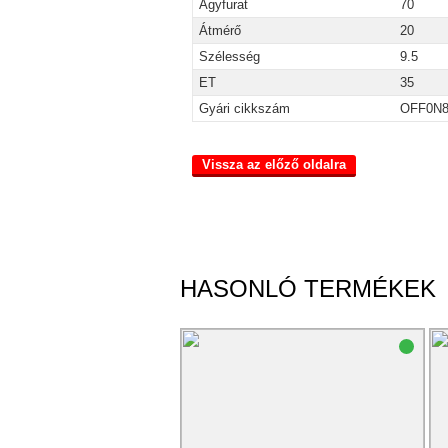
Agyfurat
70
Átmérő
20
Szélesség
9.5
ET
35
Gyári cikkszám
OFF0N
Vissza az előző oldalra
HASONLÓ TERMÉKEK