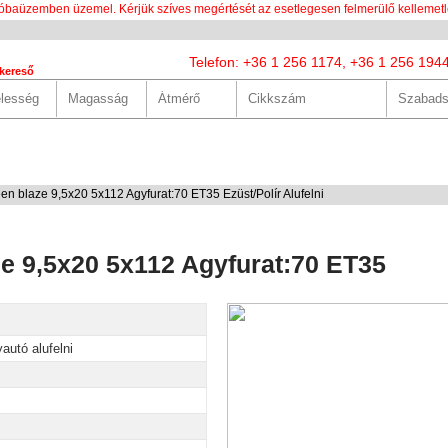
óbaüzemben üzemel. Kérjük szíves megértését az esetlegesen felmerülő kellemetl
Telefon: +36 1 256 1174, +36 1 256 194
kereső
LUNK
SZOLGÁLTATÁSOK
HASZNOS
HÍREK
KAPCS
en blaze 9,5x20 5x112 Agyfurat:70 ET35 Ezüst/Polír Alufelni
ze 9,5x20 5x112 Agyfurat:70 ET35
autó alufelni