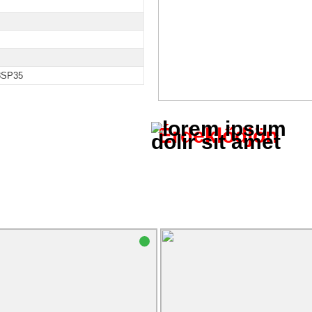
8SP35
Érdeklődjön