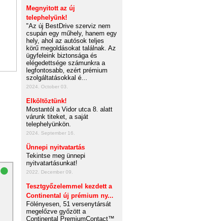
Megnyitott az új
telephelyünk!
"Az új BestDrive szerviz nem
csupán egy műhely, hanem egy
hely, ahol az autósok teljes
körű megoldásokat találnak. Az
ügyfeleink biztonsága és
elégedettsége számunkra a
legfontosabb, ezért prémium
szolgáltatásokkal é...
2024. October 03.
Elköltöztünk!
Mostantól a Vidor utca 8. alatt
várunk titeket, a saját
telephelyünkön.
2024. September 16.
Ünnepi nyitvatartás
Tekintse meg ünnepi
nyitvatartásunkat!
2022. December 09.
Tesztgyőzelemmel kezdett a
Continental új prémium ny...
Fölényesen, 51 versenytársát
megelőzve győzött a
Continental PremiumContact™