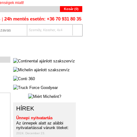
enségek miatt!
Kosár (
0
)
24h mentés esetén: +36 70 931 80 35
4 |
Személy, Kisteher, 4x4
OLAT
AUTÓKERESŐ
HÍREK
Ünnepi nyitvatartás
Az ünnepek alatt az alábbi
nyitvatartással várunk titeket:
2024. December 23.