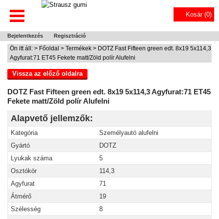
Kosár (
0
)
Bejelentkezés
Regisztráció
Ön itt áll: >
Főoldal
>
Termékek
> DOTZ Fast Fifteen green edt. 8x19 5x114,3
Agyfurat:71 ET45 Fekete matt/Zöld polír Alufelni
Vissza az előző oldalra
DOTZ Fast Fifteen green edt. 8x19 5x114,3 Agyfurat:71 ET45
Fekete matt/Zöld polír Alufelni
Alapvető jellemzők:
Kategória
Személyautó alufelni
Gyártó
DOTZ
Lyukak száma
5
Osztókör
114,3
Agyfurat
71
Átmérő
19
Szélesség
8