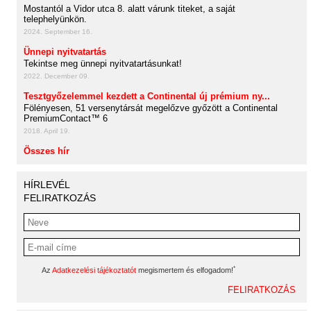
Mostantól a Vidor utca 8. alatt várunk titeket, a saját
telephelyünkön.
2024. September 16.
Ünnepi nyitvatartás
Tekintse meg ünnepi nyitvatartásunkat!
2022. December 09.
Tesztgyőzelemmel kezdett a Continental új prémium ny...
Fölényesen, 51 versenytársát megelőzve győzött a Continental
PremiumContact™ 6
2018. April 19.
Összes hír
HÍRLEVÉL
FELIRATKOZÁS
*
Az
Adatkezelési tájékoztatót
megismertem és elfogadom!