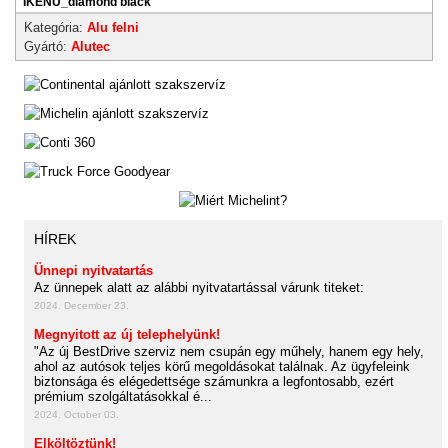
IKENU_diamond black
Kategória:
Alu felni
Gyártó:
Alutec
HÍREK
Ünnepi nyitvatartás
Az ünnepek alatt az alábbi nyitvatartással várunk titeket:
2024. December 23.
Megnyitott az új telephelyünk!
"Az új BestDrive szerviz nem csupán egy műhely, hanem egy hely,
ahol az autósok teljes körű megoldásokat találnak. Az ügyfeleink
biztonsága és elégedettsége számunkra a legfontosabb, ezért
prémium szolgáltatásokkal é...
2024. October 03.
Elköltöztünk!