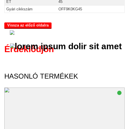
ET
45
Gyári cikkszám
OFF9K0KG45
Vissza az előző oldalra
Érdeklődjön
HASONLÓ TERMÉKEK