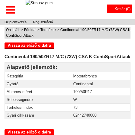
Kosár (
0
)
Bejelentkezés
Regisztráció
Ön itt áll: >
Főoldal
>
Termékek
> Continental 190/50ZR17 M/C (73W) CSA K
ContiSportAttack
Vissza az előző oldalra
Continental 190/50ZR17 M/C (73W) CSA K ContiSportAttack
Alapvető jellemzők:
Kategória
Motorabroncs
Gyártó
Continental
Abroncs méret
190/50R17
Sebességindex
W
Terhelési index
73
Gyári cikkszám
02442740000
Vissza az előző oldalra