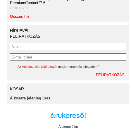
PremiumContact™ 6
2018. April 19.
Összes hír
HÍRLEVÉL
FELIRATKOZÁS
*
Az
Adatkezelési tájékoztatót
megismertem és elfogadom!
KOSÁR
A kosara jelenleg üres.
Árukereső.hu