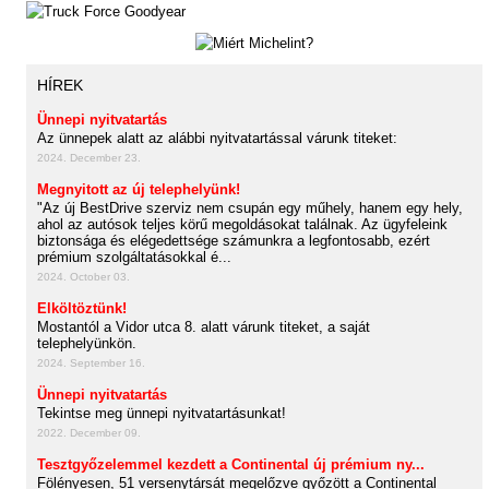
HÍREK
Ünnepi nyitvatartás
Az ünnepek alatt az alábbi nyitvatartással várunk titeket:
2024. December 23.
Megnyitott az új telephelyünk!
"Az új BestDrive szerviz nem csupán egy műhely, hanem egy hely,
ahol az autósok teljes körű megoldásokat találnak. Az ügyfeleink
biztonsága és elégedettsége számunkra a legfontosabb, ezért
prémium szolgáltatásokkal é...
2024. October 03.
Elköltöztünk!
Mostantól a Vidor utca 8. alatt várunk titeket, a saját
telephelyünkön.
2024. September 16.
Ünnepi nyitvatartás
Tekintse meg ünnepi nyitvatartásunkat!
2022. December 09.
Tesztgyőzelemmel kezdett a Continental új prémium ny...
Fölényesen, 51 versenytársát megelőzve győzött a Continental