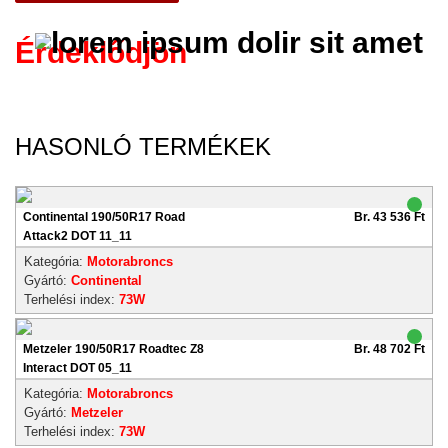
Érdeklődjön
HASONLÓ TERMÉKEK
Continental 190/50R17 Road
Br. 43 536 Ft
Attack2 DOT 11_11
Kategória:
Motorabroncs
Gyártó:
Continental
Terhelési index:
73W
Metzeler 190/50R17 Roadtec Z8
Br. 48 702 Ft
Interact DOT 05_11
Kategória:
Motorabroncs
Gyártó:
Metzeler
Terhelési index:
73W