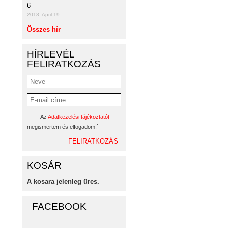
6
2018. April 19.
Összes hír
HÍRLEVÉL
FELIRATKOZÁS
Az
Adatkezelési tájékoztatót
*
megismertem és elfogadom!
KOSÁR
A kosara jelenleg üres.
FACEBOOK