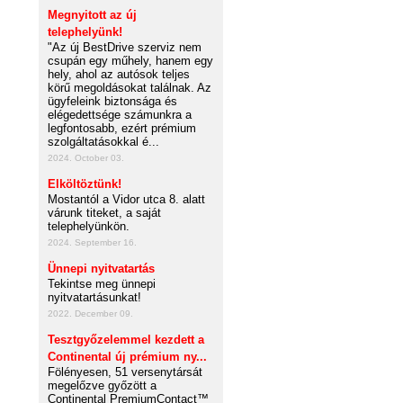
Megnyitott az új
telephelyünk!
"Az új BestDrive szerviz nem
csupán egy műhely, hanem egy
hely, ahol az autósok teljes
körű megoldásokat találnak. Az
ügyfeleink biztonsága és
elégedettsége számunkra a
legfontosabb, ezért prémium
szolgáltatásokkal é...
2024. October 03.
Elköltöztünk!
Mostantól a Vidor utca 8. alatt
várunk titeket, a saját
telephelyünkön.
2024. September 16.
Ünnepi nyitvatartás
Tekintse meg ünnepi
nyitvatartásunkat!
2022. December 09.
Tesztgyőzelemmel kezdett a
Continental új prémium ny...
Fölényesen, 51 versenytársát
megelőzve győzött a
Continental PremiumContact™