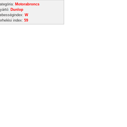
ategória:
Motorabroncs
yártó:
Dunlop
ebességindex:
W
erhelési index:
59