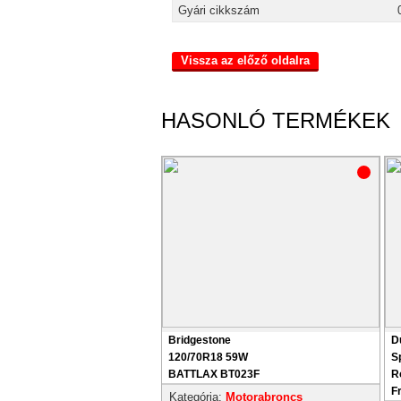
Gyári cikkszám
Vissza az előző oldalra
HASONLÓ TERMÉKEK
Bridgestone
D
120/70R18 59W
S
BATTLAX BT023F
R
F
Kategória:
Motorabroncs