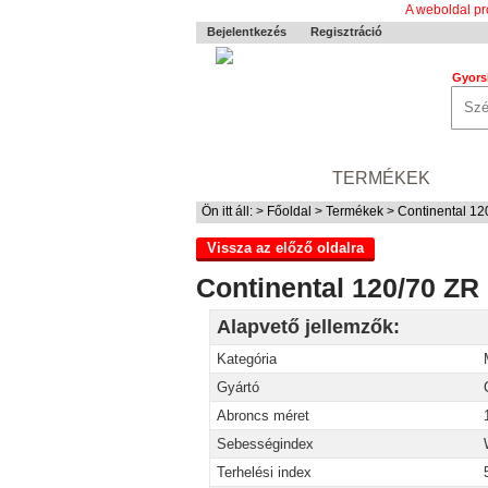
A weboldal pr
Bejelentkezés
Regisztráció
Gyors
0-24 MENTÉS
TERMÉKEK
RÓ
Ön itt áll: >
Főoldal
>
Termékek
> Continental 12
Vissza az előző oldalra
Continental 120/70 ZR
Alapvető jellemzők:
Kategória
Gyártó
Abroncs méret
Sebességindex
Terhelési index