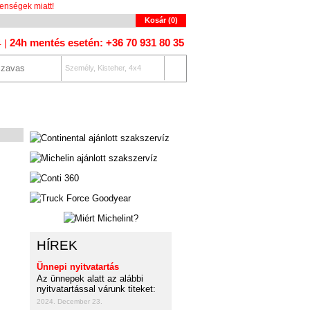
enségek miatt!
Kosár (
0
)
24h mentés esetén: +36 70 931 80 35
4 |
Személy, Kisteher, 4x4
OLAT
AUTÓKERESŐ
HÍREK
Ünnepi nyitvatartás
Az ünnepek alatt az alábbi
nyitvatartással várunk titeket:
2024. December 23.