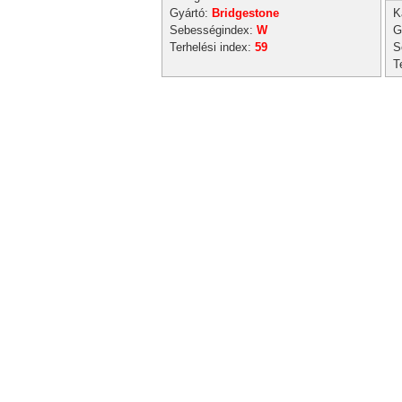
Gyártó:
Bridgestone
K
Sebességindex:
W
G
Terhelési index:
59
S
T