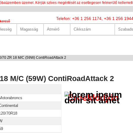
óbaüzemben üzemel. Kérjük szíves megértését az esetlegesen felmerülő kellemetl
Telefon: +36 1 256 1174, +36 1 256 194
kereső
LUNK
SZOLGÁLTATÁSOK
HASZNOS
HÍREK
KAPCS
0/70 ZR 18 M/C (59W) ContiRoadAttack 2
 18 M/C (59W) ContiRoadAttack 2
Érdeklődjön
Motorabroncs
Continental
120/70R18
W
59