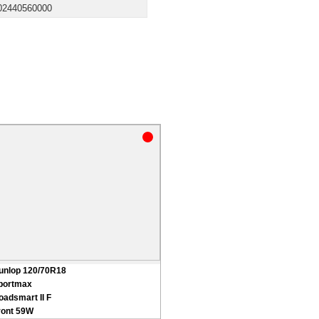
02440560000
unlop 120/70R18
portmax
oadsmart II F
ront 59W