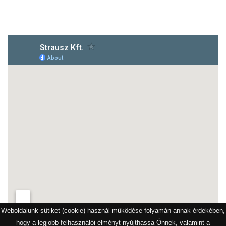
1172 Budapest, Vidor u.8
Weboldalunk sütiket (cookie) használ működése folyamán annak érdekében,
hogy a legjobb felhasználói élményt nyújthassa Önnek, valamint a