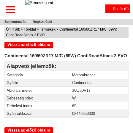
Kosár (
0
)
Bejelentkezés
Regisztráció
Ön itt áll: >
Főoldal
>
Termékek
> Continental 160/60ZR17 M/C (69W)
ContiRoadAttack 2 EVO
Vissza az előző oldalra
Continental 160/60ZR17 M/C (69W) ContiRoadAttack 2 EVO
Alapvető jellemzők:
Kategória
Motorabroncs
Gyártó
Continental
Abroncs méret
160/60R17
Sebességindex
W
Terhelési index
69
Gyári cikkszám
02443650000
Vissza az előző oldalra