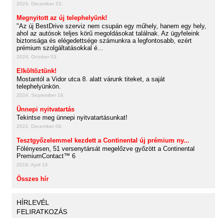
2024. December 23.
Megnyitott az új telephelyünk!
"Az új BestDrive szerviz nem csupán egy műhely, hanem egy hely,
ahol az autósok teljes körű megoldásokat találnak. Az ügyfeleink
biztonsága és elégedettsége számunkra a legfontosabb, ezért
prémium szolgáltatásokkal é...
2024. October 03.
Elköltöztünk!
Mostantól a Vidor utca 8. alatt várunk titeket, a saját
telephelyünkön.
2024. September 16.
Ünnepi nyitvatartás
Tekintse meg ünnepi nyitvatartásunkat!
2022. December 09.
Tesztgyőzelemmel kezdett a Continental új prémium ny...
Fölényesen, 51 versenytársát megelőzve győzött a Continental
PremiumContact™ 6
2018. April 19.
Összes hír
HÍRLEVÉL
FELIRATKOZÁS