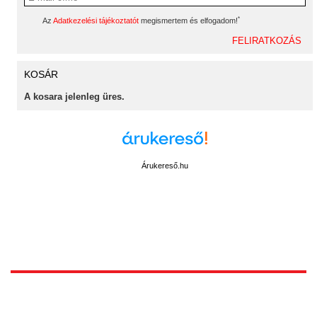
*
Az
Adatkezelési tájékoztatót
megismertem és elfogadom!
KOSÁR
A kosara jelenleg üres.
Árukereső.hu
1172 Budapest, Vidor u.8