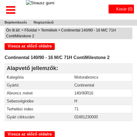
Kosár (
0
)
Bejelentkezés
Regisztráció
Ön itt áll: >
Főoldal
>
Termékek
> Continental 140/90 - 16 M/C 71H
ContiMilestone 2
Vissza az előző oldalra
Continental 140/90 - 16 M/C 71H ContiMilestone 2
Alapvető jellemzők:
Kategória
Motorabroncs
Gyártó
Continental
Abroncs méret
140/90R16
Sebességindex
H
Terhelési index
71
Gyári cikkszám
02481230000
Vissza az előző oldalra