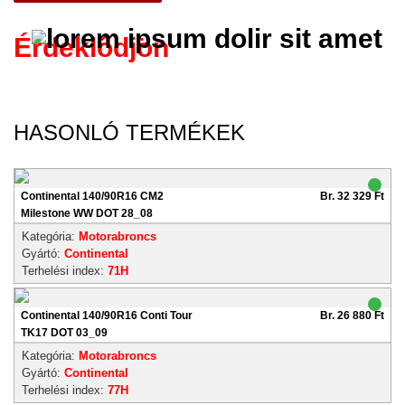
Érdeklődjön
HASONLÓ TERMÉKEK
Continental 140/90R16 CM2
Br. 32 329 Ft
Milestone WW DOT 28_08
Kategória:
Motorabroncs
Gyártó:
Continental
Terhelési index:
71H
Continental 140/90R16 Conti Tour
Br. 26 880 Ft
TK17 DOT 03_09
Kategória:
Motorabroncs
Gyártó:
Continental
Terhelési index:
77H