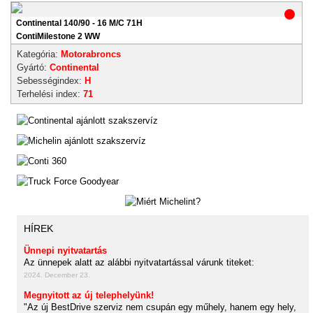
Continental 140/90 - 16 M/C 71H
ContiMilestone 2 WW
Kategória:
Motorabroncs
Gyártó:
Continental
Sebességindex:
H
Terhelési index:
71
HÍREK
Ünnepi nyitvatartás
Az ünnepek alatt az alábbi nyitvatartással várunk titeket:
2024. December 23.
Megnyitott az új telephelyünk!
"Az új BestDrive szerviz nem csupán egy műhely, hanem egy hely,