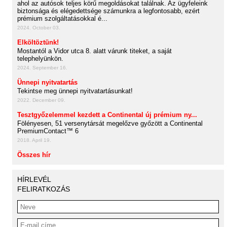
ahol az autósok teljes körű megoldásokat találnak. Az ügyfeleink
biztonsága és elégedettsége számunkra a legfontosabb, ezért
prémium szolgáltatásokkal é...
2024. October 03.
Elköltöztünk!
Mostantól a Vidor utca 8. alatt várunk titeket, a saját
telephelyünkön.
2024. September 16.
Ünnepi nyitvatartás
Tekintse meg ünnepi nyitvatartásunkat!
2022. December 09.
Tesztgyőzelemmel kezdett a Continental új prémium ny...
Fölényesen, 51 versenytársát megelőzve győzött a Continental
PremiumContact™ 6
2018. April 19.
Összes hír
HÍRLEVÉL
FELIRATKOZÁS