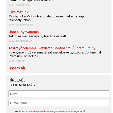
prémium szolgáltatásokkal é...
2024. October 03.
Elköltöztünk!
Mostantól a Vidor utca 8. alatt várunk titeket, a saját
telephelyünkön.
2024. September 16.
Ünnepi nyitvatartás
Tekintse meg ünnepi nyitvatartásunkat!
2022. December 09.
Tesztgyőzelemmel kezdett a Continental új prémium ny...
Fölényesen, 51 versenytársát megelőzve győzött a Continental
PremiumContact™ 6
2018. April 19.
Összes hír
HÍRLEVÉL
FELIRATKOZÁS
*
Az
Adatkezelési tájékoztatót
megismertem és elfogadom!