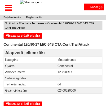
Kosár (
0
)
Bejelentkezés
Regisztráció
Ön itt áll: >
Főoldal
>
Termékek
> Continental 120/90-17 M/C 64S CTA
ContiTrailAttack
Vissza az előző oldalra
Continental 120/90-17 M/C 64S CTA ContiTrailAttack
Alapvető jellemzők:
Kategória
Motorabroncs
Gyártó
Continental
Abroncs méret
120/90R17
Sebességindex
S
Terhelési index
64
Gyári cikkszám
02400520000
Vissza az előző oldalra