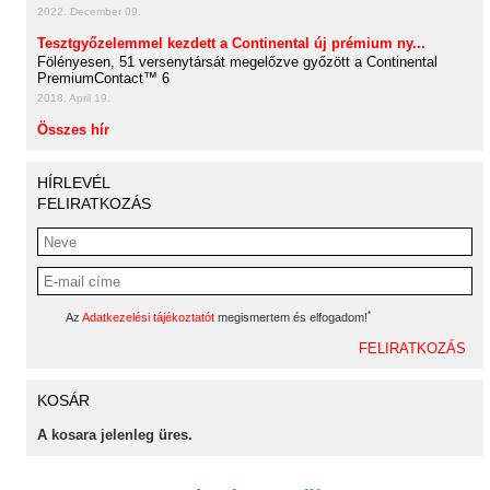
2022. December 09.
Tesztgyőzelemmel kezdett a Continental új prémium ny...
Fölényesen, 51 versenytársát megelőzve győzött a Continental
PremiumContact™ 6
2018. April 19.
Összes hír
HÍRLEVÉL
FELIRATKOZÁS
*
Az
Adatkezelési tájékoztatót
megismertem és elfogadom!
KOSÁR
A kosara jelenleg üres.