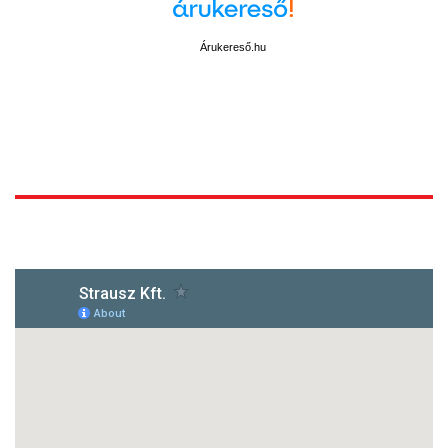
Árukereső.hu
1172 Budapest, Vidor u.8