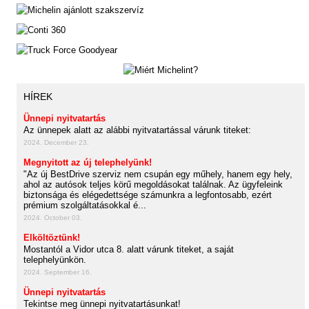
HÍREK
Ünnepi nyitvatartás
Az ünnepek alatt az alábbi nyitvatartással várunk titeket:
2024. December 23.
Megnyitott az új telephelyünk!
"Az új BestDrive szerviz nem csupán egy műhely, hanem egy hely,
ahol az autósok teljes körű megoldásokat találnak. Az ügyfeleink
biztonsága és elégedettsége számunkra a legfontosabb, ezért
prémium szolgáltatásokkal é...
2024. October 03.
Elköltöztünk!
Mostantól a Vidor utca 8. alatt várunk titeket, a saját
telephelyünkön.
2024. September 16.
Ünnepi nyitvatartás
Tekintse meg ünnepi nyitvatartásunkat!