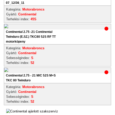
07_12/36_11
Kategória:
Motorabroncs
Gyártó:
Continental
Terhelési index:
45S
Continental 2.75 -21 Continental
Twinduro (E.SZ.) TKC80 52S RF TT
motorköpeny
Kategória:
Motorabroncs
Gyártó:
Continental
Sebességindex:
S
Terhelési index:
52
Continental 2.75 - 21 M/C 52S M+S
TKC 80 Twinduro
Kategória:
Motorabroncs
Gyártó:
Continental
Sebességindex:
S
Terhelési index:
52