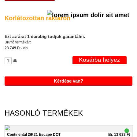
Korlátozottan raktáron
Ezt az árat 1 darabig tudjuk garantálni.
Bruttó termékár:
23 749 Ft / db
db
Kérdése van?
HASONLÓ TERMÉKEK
Continental 2/R21 Escape DOT
Br. 13 633 Ft