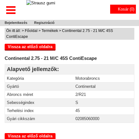
Kosár (
0
)
Bejelentkezés
Regisztráció
Ön itt áll: >
Főoldal
>
Termékek
> Continental 2.75 - 21 M/C 45S
ContiEscape
Vissza az előző oldalra
Continental 2.75 - 21 M/C 45S ContiEscape
Alapvető jellemzők:
Kategória
Motorabroncs
Gyártó
Continental
Abroncs méret
2/R21
Sebességindex
S
Terhelési index
45
Gyári cikkszám
02085060000
Vissza az előző oldalra