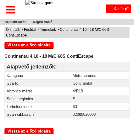
Kosár (
0
)
Bejelentkezés
Regisztráció
Ön itt áll: >
Főoldal
>
Termékek
> Continental 4.10 - 18 M/C 60S
ContiEscape
Vissza az előző oldalra
Continental 4.10 - 18 M/C 60S ContiEscape
Alapvető jellemzők:
Kategória
Motorabroncs
Gyártó
Continental
Abroncs méret
4/R18
Sebességindex
S
Terhelési index
60
Gyári cikkszám
02085020000
Vissza az előző oldalra