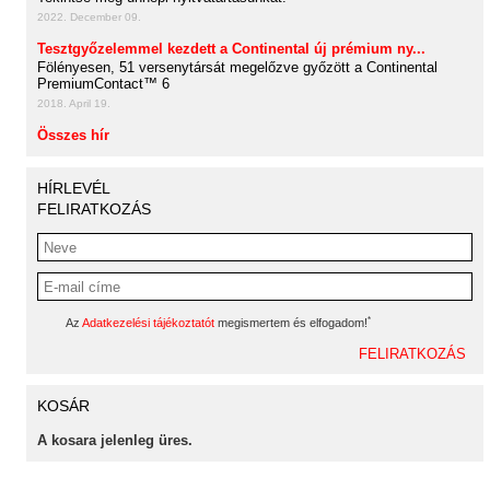
2022. December 09.
Tesztgyőzelemmel kezdett a Continental új prémium ny...
Fölényesen, 51 versenytársát megelőzve győzött a Continental
PremiumContact™ 6
2018. April 19.
Összes hír
HÍRLEVÉL
FELIRATKOZÁS
*
Az
Adatkezelési tájékoztatót
megismertem és elfogadom!
KOSÁR
A kosara jelenleg üres.