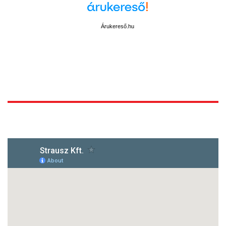
Árukereső.hu
1172 Budapest, Vidor u.8