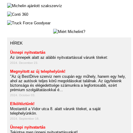
HÍREK
Ünnepi nyitvatartás
Az ünnepek alatt az alábbi nyitvatartással várunk titeket:
2024. December 23.
Megnyitott az új telephelyünk!
"Az új BestDrive szerviz nem csupán egy műhely, hanem egy hely,
ahol az autósok teljes körű megoldásokat találnak. Az ügyfeleink
biztonsága és elégedettsége számunkra a legfontosabb, ezért
prémium szolgáltatásokkal é...
2024. October 03.
Elköltöztünk!
Mostantól a Vidor utca 8. alatt várunk titeket, a saját
telephelyünkön.
2024. September 16.
Ünnepi nyitvatartás
Tekintse meg ünnepi nyitvatartásunkat!