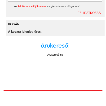
*
Az
Adatkezelési tájékoztatót
megismertem és elfogadom!
KOSÁR
A kosara jelenleg üres.
Árukereső.hu
1172 Budapest, Vidor u.8