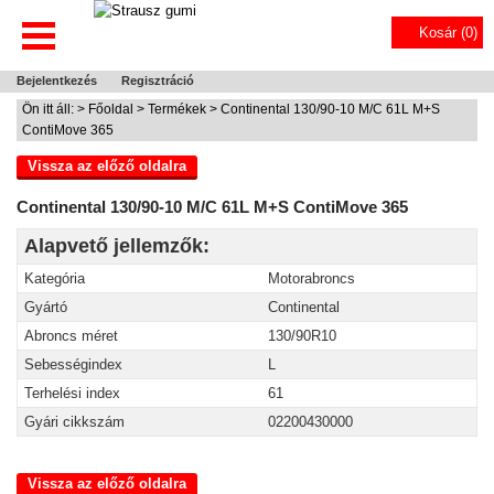
Kosár (
0
)
Bejelentkezés
Regisztráció
Ön itt áll: >
Főoldal
>
Termékek
> Continental 130/90-10 M/C 61L M+S
ContiMove 365
Vissza az előző oldalra
Continental 130/90-10 M/C 61L M+S ContiMove 365
Alapvető jellemzők:
Kategória
Motorabroncs
Gyártó
Continental
Abroncs méret
130/90R10
Sebességindex
L
Terhelési index
61
Gyári cikkszám
02200430000
Vissza az előző oldalra