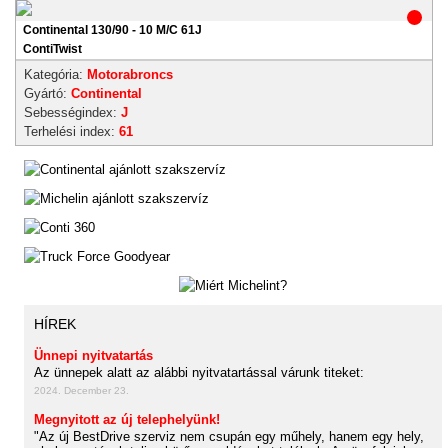
Continental 130/90 - 10 M/C 61J
ContiTwist
Kategória:
Motorabroncs
Gyártó:
Continental
Sebességindex:
J
Terhelési index:
61
HÍREK
Ünnepi nyitvatartás
Az ünnepek alatt az alábbi nyitvatartással várunk titeket:
2024. December 23.
Megnyitott az új telephelyünk!
"Az új BestDrive szerviz nem csupán egy műhely, hanem egy hely,