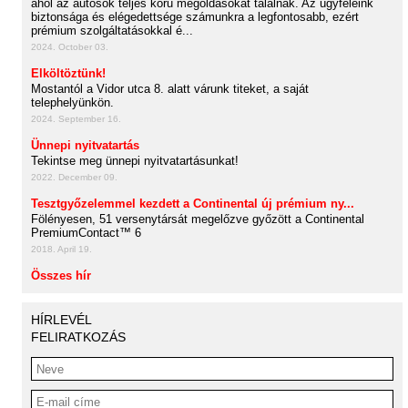
ahol az autósok teljes körű megoldásokat találnak. Az ügyfeleink
biztonsága és elégedettsége számunkra a legfontosabb, ezért
prémium szolgáltatásokkal é...
2024. October 03.
Elköltöztünk!
Mostantól a Vidor utca 8. alatt várunk titeket, a saját
telephelyünkön.
2024. September 16.
Ünnepi nyitvatartás
Tekintse meg ünnepi nyitvatartásunkat!
2022. December 09.
Tesztgyőzelemmel kezdett a Continental új prémium ny...
Fölényesen, 51 versenytársát megelőzve győzött a Continental
PremiumContact™ 6
2018. April 19.
Összes hír
HÍRLEVÉL
FELIRATKOZÁS