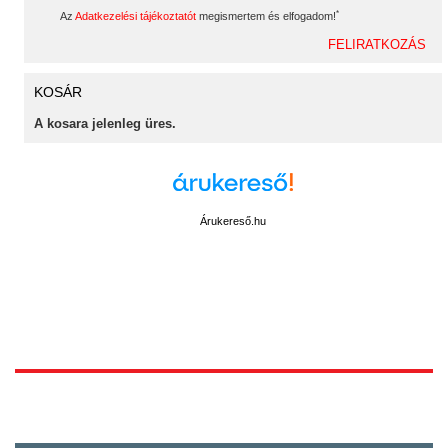
*
Az
Adatkezelési tájékoztatót
megismertem és elfogadom!
KOSÁR
A kosara jelenleg üres.
Árukereső.hu
1172 Budapest, Vidor u.8