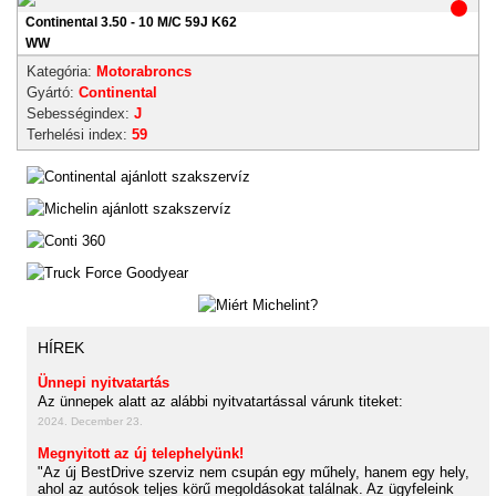
Continental 3.50 - 10 M/C 59J K62
WW
Kategória:
Motorabroncs
Gyártó:
Continental
Sebességindex:
J
Terhelési index:
59
HÍREK
Ünnepi nyitvatartás
Az ünnepek alatt az alábbi nyitvatartással várunk titeket:
2024. December 23.
Megnyitott az új telephelyünk!
"Az új BestDrive szerviz nem csupán egy műhely, hanem egy hely,
ahol az autósok teljes körű megoldásokat találnak. Az ügyfeleink