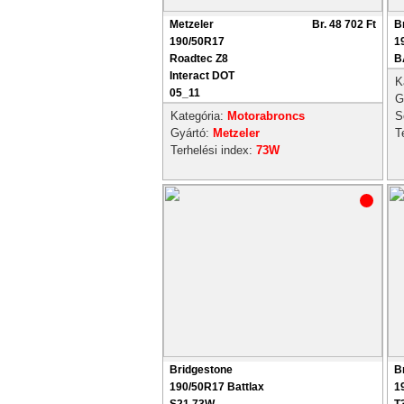
Metzeler
Br. 48 702 Ft
B
190/50R17
1
Roadtec Z8
B
Interact DOT
K
05_11
G
Kategória:
Motorabroncs
S
Gyártó:
Metzeler
T
Terhelési index:
73W
Bridgestone
B
190/50R17 Battlax
1