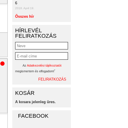
6
2018. April 19.
Összes hír
HÍRLEVÉL
FELIRATKOZÁS
Az
Adatkezelési tájékoztatót
*
megismertem és elfogadom!
KOSÁR
A kosara jelenleg üres.
FACEBOOK