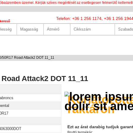
óbaüzemben üzemel. Kérjük szíves megértését az esetlegesen felmerülő kellemetl
Telefon: +36 1 256 1174, +36 1 256 194
kereső
LUNK
SZOLGÁLTATÁSOK
HASZNOS
HÍREK
KAPCS
90/50R17 Road Attack2 DOT 11_11
7 Road Attack2 DOT 11_11
Korlátozott
abroncs
raktáron
nental
50R17
Ezt az árat darabig tudjuk garant
4063000DOT
Bruttó termékár: