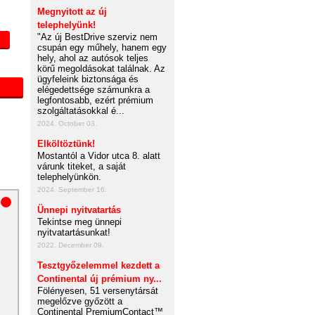
Megnyitott az új
telephelyünk!
"Az új BestDrive szerviz nem
csupán egy műhely, hanem egy
hely, ahol az autósok teljes
körű megoldásokat találnak. Az
ügyfeleink biztonsága és
elégedettsége számunkra a
legfontosabb, ezért prémium
szolgáltatásokkal é...
2024. October 03.
Elköltöztünk!
Mostantól a Vidor utca 8. alatt
várunk titeket, a saját
telephelyünkön.
2024. September 16.
Ünnepi nyitvatartás
Tekintse meg ünnepi
nyitvatartásunkat!
2022. December 09.
Tesztgyőzelemmel kezdett a
Continental új prémium ny...
Fölényesen, 51 versenytársát
megelőzve győzött a
Continental PremiumContact™