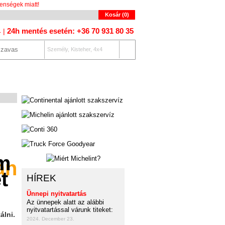
enségek miatt!
Kosár (
0
)
24h mentés esetén: +36 70 931 80 35
4 |
Személy, Kisteher, 4x4
OLAT
AUTÓKERESŐ
an
HÍREK
Ünnepi nyitvatartás
Az ünnepek alatt az alábbi
nyitvatartással várunk titeket:
álni.
2024. December 23.