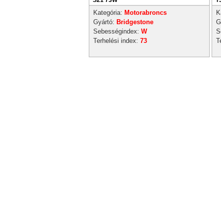
S21 73W
T
Kategória:
Motorabroncs
K
Gyártó:
Bridgestone
G
Sebességindex:
W
S
Terhelési index:
73
T