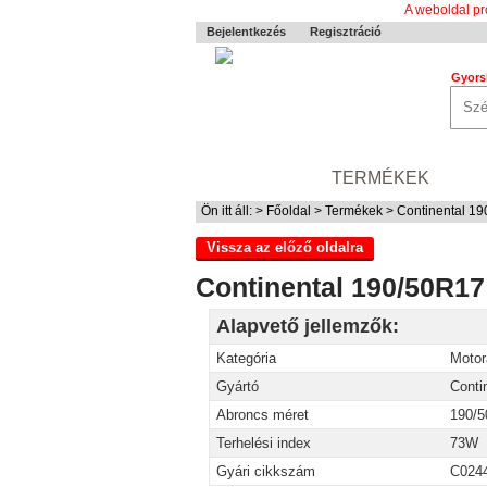
A weboldal pr
Bejelentkezés
Regisztráció
Gyors
0-24 MENTÉS
TERMÉKEK
RÓ
Ön itt áll: >
Főoldal
>
Termékek
> Continental 1
Vissza az előző oldalra
Continental 190/50R1
Alapvető jellemzők:
Kategória
Motor
Gyártó
Conti
Abroncs méret
190/
Terhelési index
73W
Gyári cikkszám
C024