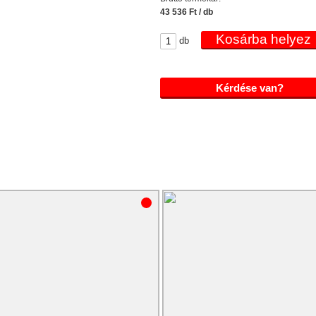
43 536 Ft / db
db
Kérdése van?