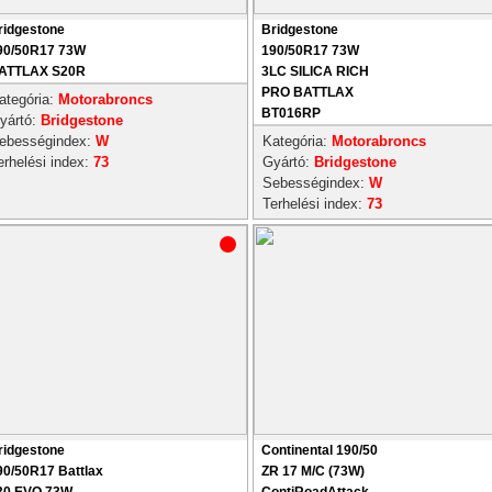
ridgestone
Bridgestone
90/50R17 73W
190/50R17 73W
ATTLAX S20R
3LC SILICA RICH
PRO BATTLAX
ategória:
Motorabroncs
BT016RP
yártó:
Bridgestone
ebességindex:
W
Kategória:
Motorabroncs
erhelési index:
73
Gyártó:
Bridgestone
Sebességindex:
W
Terhelési index:
73
ridgestone
Continental 190/50
90/50R17 Battlax
ZR 17 M/C (73W)