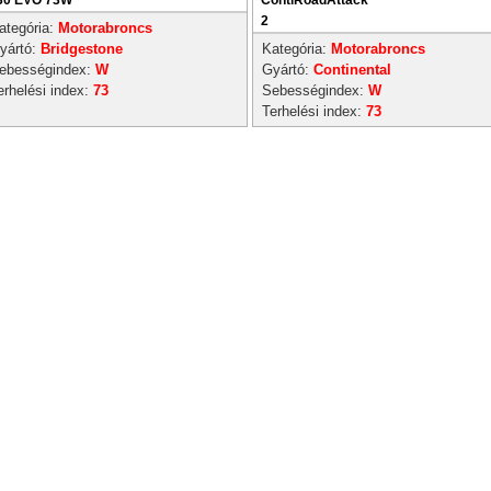
30 EVO 73W
ContiRoadAttack
2
ategória:
Motorabroncs
yártó:
Bridgestone
Kategória:
Motorabroncs
ebességindex:
W
Gyártó:
Continental
erhelési index:
73
Sebességindex:
W
Terhelési index:
73