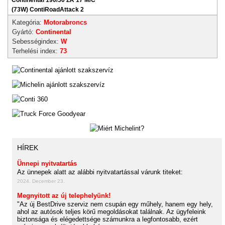
Continental 190/50 ZR 17 M/C
(73W) ContiRoadAttack 2
Kategória:
Motorabroncs
Gyártó:
Continental
Sebességindex:
W
Terhelési index:
73
HÍREK
Ünnepi nyitvatartás
Az ünnepek alatt az alábbi nyitvatartással várunk titeket:
2024. December 23.
Megnyitott az új telephelyünk!
"Az új BestDrive szerviz nem csupán egy műhely, hanem egy hely,
ahol az autósok teljes körű megoldásokat találnak. Az ügyfeleink
biztonsága és elégedettsége számunkra a legfontosabb, ezért