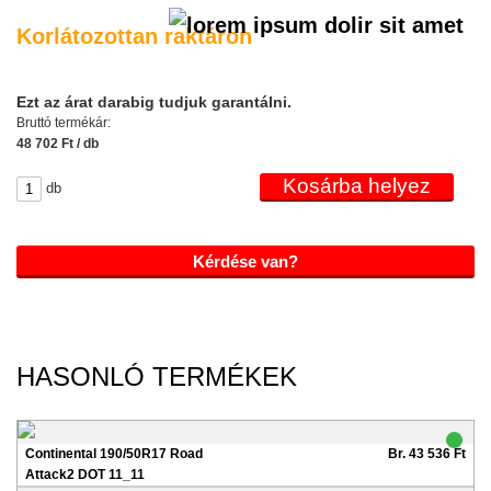
Korlátozottan raktáron
Ezt az árat darabig tudjuk garantálni.
Bruttó termékár:
48 702 Ft / db
db
Kérdése van?
HASONLÓ TERMÉKEK
Continental 190/50R17 Road
Br. 43 536 Ft
Attack2 DOT 11_11