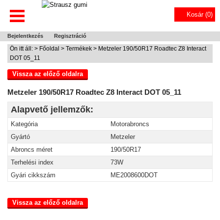
Kosár (
0
)
Bejelentkezés
Regisztráció
Ön itt áll: >
Főoldal
>
Termékek
> Metzeler 190/50R17 Roadtec Z8 Interact
DOT 05_11
Vissza az előző oldalra
Metzeler 190/50R17 Roadtec Z8 Interact DOT 05_11
Alapvető jellemzők:
Kategória
Motorabroncs
Gyártó
Metzeler
Abroncs méret
190/50R17
Terhelési index
73W
Gyári cikkszám
ME2008600DOT
Vissza az előző oldalra