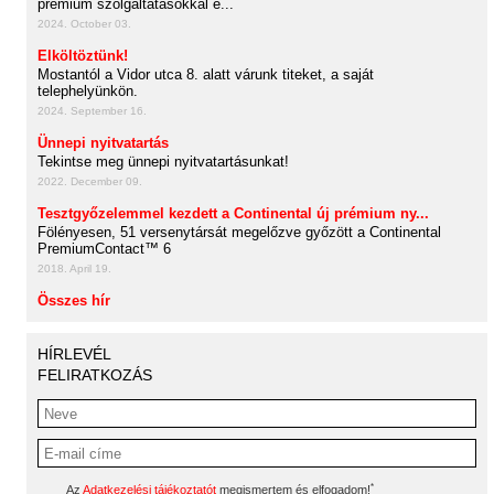
prémium szolgáltatásokkal é...
2024. October 03.
Elköltöztünk!
Mostantól a Vidor utca 8. alatt várunk titeket, a saját
telephelyünkön.
2024. September 16.
Ünnepi nyitvatartás
Tekintse meg ünnepi nyitvatartásunkat!
2022. December 09.
Tesztgyőzelemmel kezdett a Continental új prémium ny...
Fölényesen, 51 versenytársát megelőzve győzött a Continental
PremiumContact™ 6
2018. April 19.
Összes hír
HÍRLEVÉL
FELIRATKOZÁS
*
Az
Adatkezelési tájékoztatót
megismertem és elfogadom!