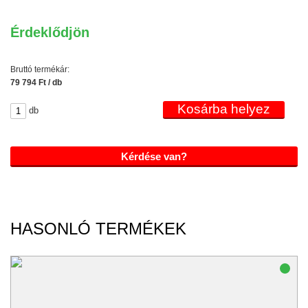
Érdeklődjön
Bruttó termékár:
79 794 Ft / db
db
Kérdése van?
HASONLÓ TERMÉKEK