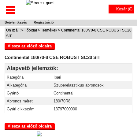
Kosár (
0
)
Bejelentkezés
Regisztráció
Ön itt áll: >
Főoldal
>
Termékek
> Continental 180/70-8 CSE ROBUST SC20
SIT
Vissza az előző oldalra
Continental 180/70-8 CSE ROBUST SC20 SIT
Alapvető jellemzők:
Kategória
Ipari
Alkategória
Szuperelasztikus abroncsok
Gyártó
Continental
Abroncs méret
180/70R8
Gyári cikkszám
13797000000
Vissza az előző oldalra