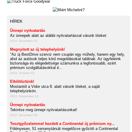
HÍREK
Ünnepi nyitvatartás
Az ünnepek alatt az alábbi nyitvatartással várunk titeket:
2024. December 23.
Megnyitott az új telephelyünk!
"Az új BestDrive szerviz nem csupán egy műhely, hanem egy hely,
ahol az autósok teljes körű megoldásokat találnak. Az ügyfeleink
biztonsága és elégedettsége számunkra a legfontosabb, ezért
prémium szolgáltatásokkal é...
2024. October 03.
Elköltöztünk!
Mostantól a Vidor utca 8. alatt várunk titeket, a saját
telephelyünkön.
2024. September 16.
Ünnepi nyitvatartás
Tekintse meg ünnepi nyitvatartásunkat!
2022. December 09.
Tesztgyőzelemmel kezdett a Continental új prémium ny...
Fölényesen, 51 versenytársát megelőzve győzött a Continental