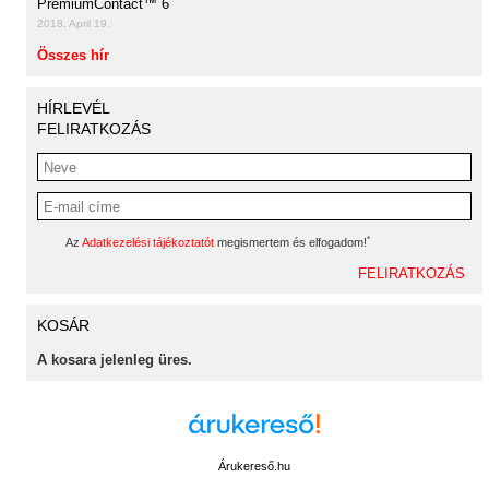
PremiumContact™ 6
2018. April 19.
Összes hír
HÍRLEVÉL
FELIRATKOZÁS
*
Az
Adatkezelési tájékoztatót
megismertem és elfogadom!
KOSÁR
A kosara jelenleg üres.
Árukereső.hu