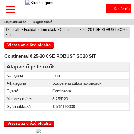
Kosár (
0
)
Bejelentkezés
Regisztráció
Ön itt áll: >
Főoldal
>
Termékek
> Continental 8.25-20 CSE ROBUST SC20
SIT
Vissza az előző oldalra
Continental 8.25-20 CSE ROBUST SC20 SIT
Alapvető jellemzők:
Kategória
Ipari
Alkategória
Szuperelasztikus abroncsok
Gyártó
Continental
Abroncs méret
8.25/R20
Gyári cikkszám
13761190000
Vissza az előző oldalra