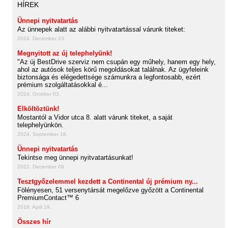
HÍREK
Ünnepi nyitvatartás
Az ünnepek alatt az alábbi nyitvatartással várunk titeket:
2024. December 23.
Megnyitott az új telephelyünk!
"Az új BestDrive szerviz nem csupán egy műhely, hanem egy hely,
ahol az autósok teljes körű megoldásokat találnak. Az ügyfeleink
biztonsága és elégedettsége számunkra a legfontosabb, ezért
prémium szolgáltatásokkal é...
2024. October 03.
Elköltöztünk!
Mostantól a Vidor utca 8. alatt várunk titeket, a saját
telephelyünkön.
2024. September 16.
Ünnepi nyitvatartás
Tekintse meg ünnepi nyitvatartásunkat!
2022. December 09.
Tesztgyőzelemmel kezdett a Continental új prémium ny...
Fölényesen, 51 versenytársát megelőzve győzött a Continental
PremiumContact™ 6
2018. April 19.
Összes hír