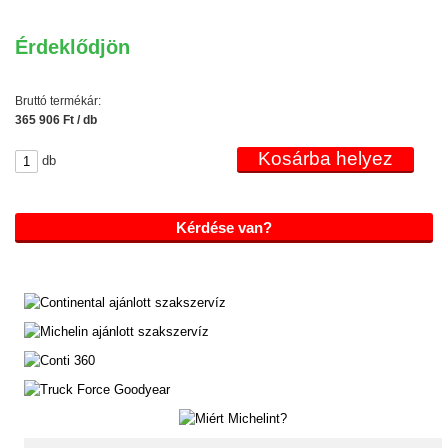
Érdeklődjön
Bruttó termékár:
365 906 Ft / db
db
Kérdése van?