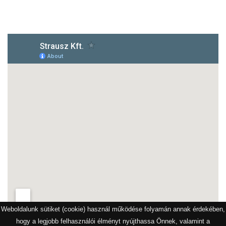
1172 Budapest, Vidor u.8
Weboldalunk sütiket (cookie) használ működése folyamán annak érdekében,
hogy a legjobb felhasználói élményt nyújthassa Önnek, valamint a