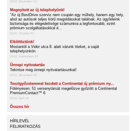
2024. December 23.
Megnyitott az új telephelyünk!
"Az új BestDrive szerviz nem csupán egy műhely, hanem egy hely,
ahol az autósok teljes körű megoldásokat találnak. Az ügyfeleink
biztonsága és elégedettsége számunkra a legfontosabb, ezért
prémium szolgáltatásokkal é...
2024. October 03.
Elköltöztünk!
Mostantól a Vidor utca 8. alatt várunk titeket, a saját
telephelyünkön.
2024. September 16.
Ünnepi nyitvatartás
Tekintse meg ünnepi nyitvatartásunkat!
2022. December 09.
Tesztgyőzelemmel kezdett a Continental új prémium ny...
Fölényesen, 51 versenytársát megelőzve győzött a Continental
PremiumContact™ 6
2018. April 19.
Összes hír
HÍRLEVÉL
FELIRATKOZÁS