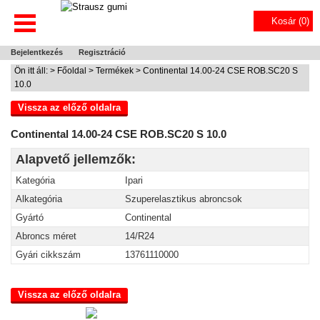
Kosár (
0
)
Bejelentkezés
Regisztráció
Ön itt áll: >
Főoldal
>
Termékek
> Continental 14.00-24 CSE ROB.SC20 S
10.0
Vissza az előző oldalra
Continental 14.00-24 CSE ROB.SC20 S 10.0
Alapvető jellemzők:
Kategória
Ipari
Alkategória
Szuperelasztikus abroncsok
Gyártó
Continental
Abroncs méret
14/R24
Gyári cikkszám
13761110000
Vissza az előző oldalra