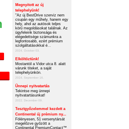
Megnyitott az új
telephelyünk!
"Az új BestDrive szerviz nem
csupán egy műhely, hanem egy
n
hely, ahol az autósok teljes
körű megoldásokat találnak. Az
ügyfeleink biztonsága és
elégedettsége számunkra a
legfontosabb, ezért prémium
szolgáltatásokkal é...
2024. October 03.
Elköltöztünk!
Mostantól a Vidor utca 8. alatt
várunk titeket, a saját
telephelyünkön.
2024. September 16.
Ünnepi nyitvatartás
Tekintse meg ünnepi
nyitvatartásunkat!
2022. December 09.
Tesztgyőzelemmel kezdett a
Continental új prémium ny...
Fölényesen, 51 versenytársát
megelőzve győzött a
Continental PremiumContact™