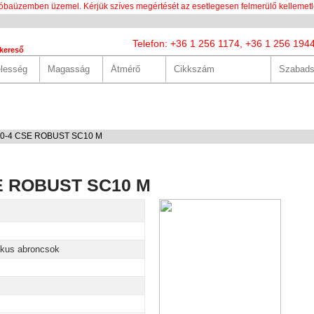
óbaüzemben üzemel. Kérjük szíves megértését az esetlegesen felmerülő kellemetl
Telefon: +36 1 256 1174, +36 1 256 194
kereső
LUNK
SZOLGÁLTATÁSOK
HASZNOS
HÍREK
KAPCS
.00-4 CSE ROBUST SC10 M
CSE ROBUST SC10 M
ikus abroncsok