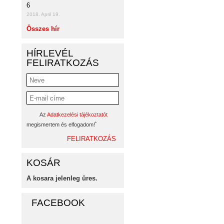
6
2018. April 19.
Összes hír
HÍRLEVÉL
FELIRATKOZÁS
Az
Adatkezelési tájékoztatót
*
megismertem és elfogadom!
KOSÁR
A kosara jelenleg üres.
FACEBOOK