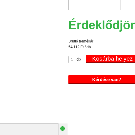
Érdeklődjö
Bruttó termékár:
54 112 Ft / db
db
Kérdése van?