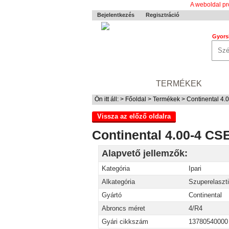
A weboldal pr
Bejelentkezés
Regisztráció
Gyors
0-24 MENTÉS
TERMÉKEK
RÓ
Ön itt áll: >
Főoldal
>
Termékek
> Continental 4
Vissza az előző oldalra
Continental 4.00-4 
Alapvető jellemzők:
Kategória
Ipari
Alkategória
Szuperelaszt
Gyártó
Continental
Abroncs méret
4/R4
Gyári cikkszám
13780540000