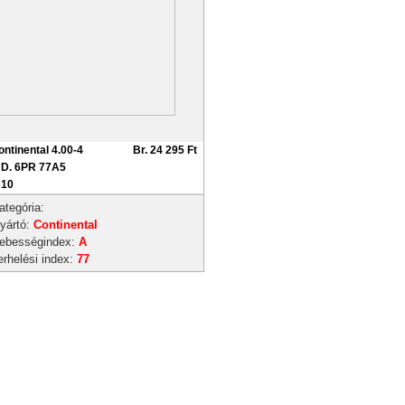
ontinental 4.00-4
Br. 24 295 Ft
ND. 6PR 77A5
C10
ategória:
yártó:
Continental
ebességindex:
A
erhelési index:
77