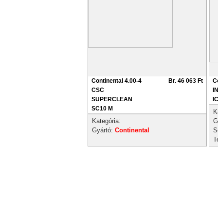
Continental 4.00-4
Br. 46 063 Ft
C
CSC
I
SUPERCLEAN
I
SC10 M
K
Kategória:
G
Gyártó:
Continental
S
T