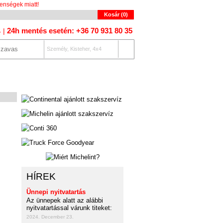
enségek miatt!
Kosár (
0
)
24h mentés esetén: +36 70 931 80 35
4 |
Személy, Kisteher, 4x4
OLAT
AUTÓKERESŐ
HÍREK
Ünnepi nyitvatartás
Az ünnepek alatt az alábbi
nyitvatartással várunk titeket:
2024. December 23.