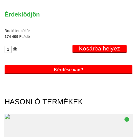
Érdeklődjön
Bruttó termékár:
174 409 Ft / db
db
Kérdése van?
HASONLÓ TERMÉKEK