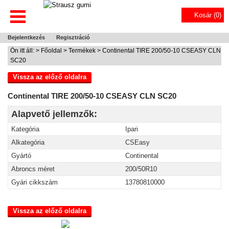
Kosár (
0
)
Bejelentkezés
Regisztráció
Ön itt áll: >
Főoldal
>
Termékek
> Continental TIRE 200/50-10 CSEASY CLN
SC20
Vissza az előző oldalra
Continental TIRE 200/50-10 CSEASY CLN SC20
Alapvető jellemzők:
Kategória
Ipari
Alkategória
CSEasy
Gyártó
Continental
Abroncs méret
200/50R10
Gyári cikkszám
13780810000
Vissza az előző oldalra