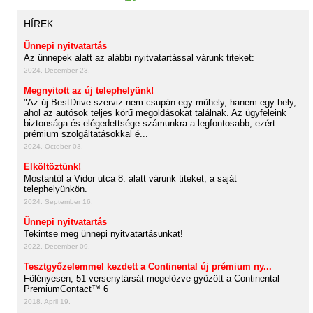
HÍREK
Ünnepi nyitvatartás
Az ünnepek alatt az alábbi nyitvatartással várunk titeket:
2024. December 23.
Megnyitott az új telephelyünk!
"Az új BestDrive szerviz nem csupán egy műhely, hanem egy hely,
ahol az autósok teljes körű megoldásokat találnak. Az ügyfeleink
biztonsága és elégedettsége számunkra a legfontosabb, ezért
prémium szolgáltatásokkal é...
2024. October 03.
Elköltöztünk!
Mostantól a Vidor utca 8. alatt várunk titeket, a saját
telephelyünkön.
2024. September 16.
Ünnepi nyitvatartás
Tekintse meg ünnepi nyitvatartásunkat!
2022. December 09.
Tesztgyőzelemmel kezdett a Continental új prémium ny...
Fölényesen, 51 versenytársát megelőzve győzött a Continental
PremiumContact™ 6
2018. April 19.