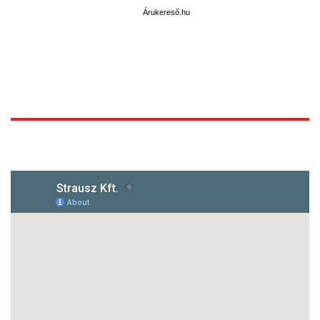
Árukereső.hu
1172 Budapest, Vidor u.8