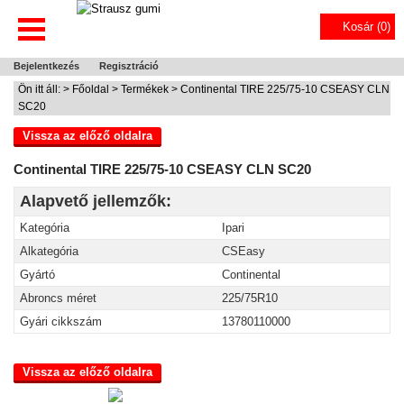
Kosár (
0
)
Bejelentkezés
Regisztráció
Ön itt áll: >
Főoldal
>
Termékek
> Continental TIRE 225/75-10 CSEASY CLN
SC20
Vissza az előző oldalra
Continental TIRE 225/75-10 CSEASY CLN SC20
Alapvető jellemzők:
Kategória
Ipari
Alkategória
CSEasy
Gyártó
Continental
Abroncs méret
225/75R10
Gyári cikkszám
13780110000
Vissza az előző oldalra