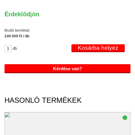
Érdeklődjön
Bruttó termékár:
249 009 Ft / db
db
Kérdése van?
HASONLÓ TERMÉKEK