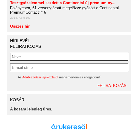
Tesztgyőzelemmel kezdett a Continental új prémium ny...
Fölényesen, 51 versenytársát megelőzve győzött a Continental
PremiumContact™ 6
2018. April 19.
Összes hír
HÍRLEVÉL
FELIRATKOZÁS
*
Az
Adatkezelési tájékoztatót
megismertem és elfogadom!
KOSÁR
A kosara jelenleg üres.