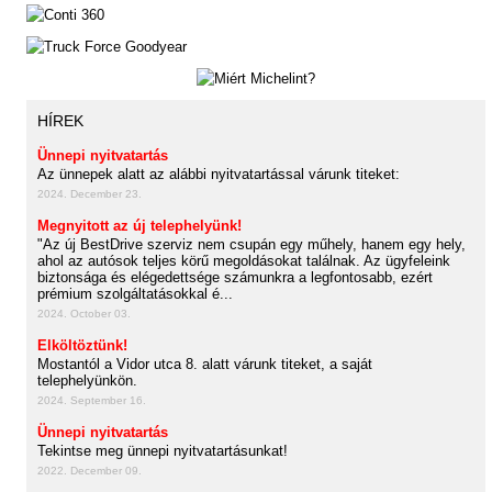
HÍREK
Ünnepi nyitvatartás
Az ünnepek alatt az alábbi nyitvatartással várunk titeket:
2024. December 23.
Megnyitott az új telephelyünk!
"Az új BestDrive szerviz nem csupán egy műhely, hanem egy hely,
ahol az autósok teljes körű megoldásokat találnak. Az ügyfeleink
biztonsága és elégedettsége számunkra a legfontosabb, ezért
prémium szolgáltatásokkal é...
2024. October 03.
Elköltöztünk!
Mostantól a Vidor utca 8. alatt várunk titeket, a saját
telephelyünkön.
2024. September 16.
Ünnepi nyitvatartás
Tekintse meg ünnepi nyitvatartásunkat!
2022. December 09.