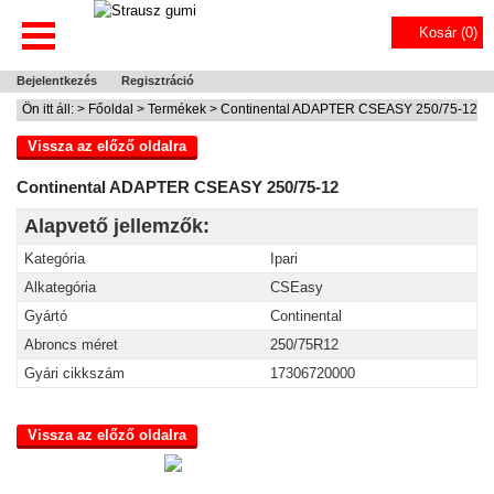
Kosár (
0
)
Bejelentkezés
Regisztráció
Ön itt áll: >
Főoldal
>
Termékek
> Continental ADAPTER CSEASY 250/75-12
Vissza az előző oldalra
Continental ADAPTER CSEASY 250/75-12
Alapvető jellemzők:
Kategória
Ipari
Alkategória
CSEasy
Gyártó
Continental
Abroncs méret
250/75R12
Gyári cikkszám
17306720000
Vissza az előző oldalra