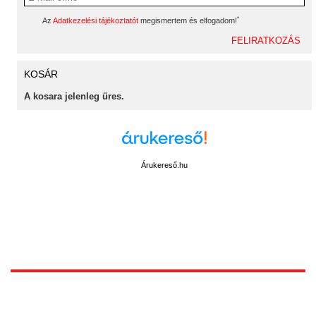
*
Az
Adatkezelési tájékoztatót
megismertem és elfogadom!
KOSÁR
A kosara jelenleg üres.
Árukereső.hu
1172 Budapest, Vidor u.8