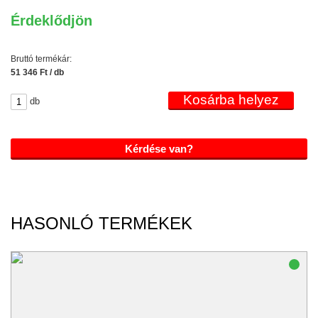
Érdeklődjön
Bruttó termékár:
51 346 Ft / db
db
Kérdése van?
HASONLÓ TERMÉKEK