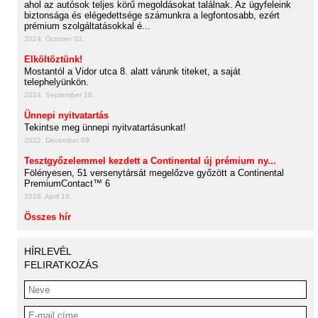
ahol az autósok teljes körű megoldásokat találnak. Az ügyfeleink
biztonsága és elégedettsége számunkra a legfontosabb, ezért
prémium szolgáltatásokkal é...
2024. October 03.
Elköltöztünk!
Mostantól a Vidor utca 8. alatt várunk titeket, a saját
telephelyünkön.
2024. September 16.
Ünnepi nyitvatartás
Tekintse meg ünnepi nyitvatartásunkat!
2022. December 09.
Tesztgyőzelemmel kezdett a Continental új prémium ny...
Fölényesen, 51 versenytársát megelőzve győzött a Continental
PremiumContact™ 6
2018. April 19.
Összes hír
HÍRLEVÉL
FELIRATKOZÁS