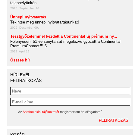
telephelyünkön.
2024. September 16.
Ünnepi nyitvatartás
Tekintse meg ünnepi nyitvatartásunkat!
2022. December 09.
Tesztgyőzelemmel kezdett a Continental új prémium ny...
Fölényesen, 51 versenytársát megelőzve győzött a Continental
PremiumContact™ 6
2018. April 19.
Összes hír
HÍRLEVÉL
FELIRATKOZÁS
*
Az
Adatkezelési tájékoztatót
megismertem és elfogadom!
KOSÁR