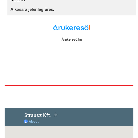
A kosara jelenleg üres.
Árukereső.hu
1172 Budapest, Vidor u.8