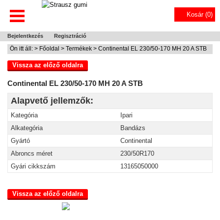
Kosár (
0
)
Bejelentkezés
Regisztráció
Ön itt áll: >
Főoldal
>
Termékek
> Continental EL 230/50-170 MH 20 A STB
Vissza az előző oldalra
Continental EL 230/50-170 MH 20 A STB
Alapvető jellemzők:
Kategória
Ipari
Alkategória
Bandázs
Gyártó
Continental
Abroncs méret
230/50R170
Gyári cikkszám
13165050000
Vissza az előző oldalra