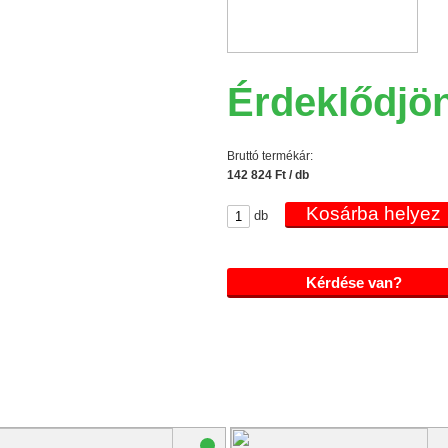
Érdeklődjö
Bruttó termékár:
142 824 Ft / db
db
Kérdése van?