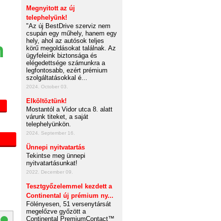
Megnyitott az új
telephelyünk!
"Az új BestDrive szerviz nem
csupán egy műhely, hanem egy
hely, ahol az autósok teljes
n
körű megoldásokat találnak. Az
ügyfeleink biztonsága és
elégedettsége számunkra a
legfontosabb, ezért prémium
szolgáltatásokkal é...
2024. October 03.
Elköltöztünk!
Mostantól a Vidor utca 8. alatt
várunk titeket, a saját
telephelyünkön.
2024. September 16.
Ünnepi nyitvatartás
Tekintse meg ünnepi
nyitvatartásunkat!
2022. December 09.
Tesztgyőzelemmel kezdett a
Continental új prémium ny...
Fölényesen, 51 versenytársát
megelőzve győzött a
Continental PremiumContact™