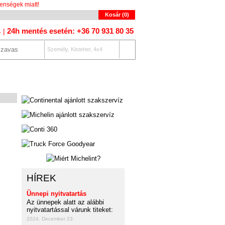
enségek miatt!
Kosár (
0
)
24h mentés esetén: +36 70 931 80 35
4 |
Személy, Kisteher, 4x4
OLAT
AUTÓKERESŐ
HÍREK
Ünnepi nyitvatartás
Az ünnepek alatt az alábbi
nyitvatartással várunk titeket:
2024. December 23.