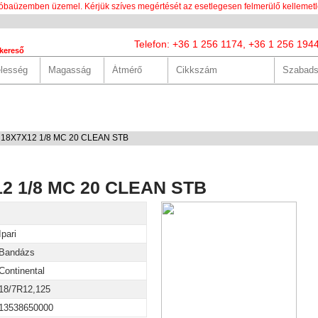
óbaüzemben üzemel. Kérjük szíves megértését az esetlegesen felmerülő kellemetl
Telefon: +36 1 256 1174, +36 1 256 194
kereső
LUNK
SZOLGÁLTATÁSOK
HASZNOS
HÍREK
KAPCS
L 18X7X12 1/8 MC 20 CLEAN STB
12 1/8 MC 20 CLEAN STB
Ipari
Bandázs
Continental
18/7R12,125
13538650000