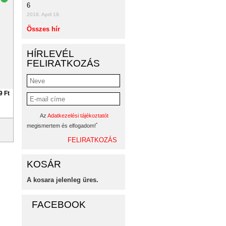
6
2018. April 19.
Összes hír
HÍRLEVÉL
FELIRATKOZÁS
9 Ft
Az
Adatkezelési tájékoztatót
*
megismertem és elfogadom!
KOSÁR
A kosara jelenleg üres.
FACEBOOK