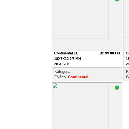
Continental EL
Br. 99 003 Ft
C
18X7X12 1/8 MH
1
20 A STB
2
Kategória:
K
Gyártó:
Continental
G