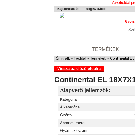
A weboldal pr
Bejelentkezés
Regisztráció
Gyors
0-24 MENTÉS
TERMÉKEK
RÓ
Ön itt áll: >
Főoldal
>
Termékek
> Continental E
Vissza az előző oldalra
Continental EL 18X7X
Alapvető jellemzők:
Kategória
Alkategória
Gyártó
Abroncs méret
Gyári cikkszám