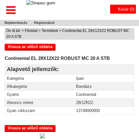
Kosár (
0
)
Bejelentkezés
Regisztráció
Ön itt áll: >
Főoldal
>
Termékek
> Continental EL 28X12X22 ROBUST MC
20 A STB
Vissza az előző oldalra
Continental EL 28X12X22 ROBUST MC 20 A STB
Alapvető jellemzők:
Kategória
Ipari
Alkategória
Bandázs
Gyártó
Continental
Abroncs méret
28/12R22
Gyári cikkszám
13748060000
Vissza az előző oldalra