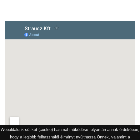
1172 Budapest, Vidor u.8
Weboldalunk sütiket (cookie) használ működése folyamán annak érdekében,
hogy a legjobb felhasználói élményt nyújthassa Önnek, valamint a