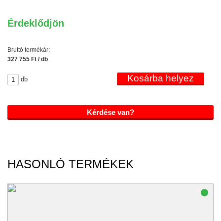
Érdeklődjön
Bruttó termékár:
327 755 Ft / db
db
Kérdése van?
HASONLÓ TERMÉKEK