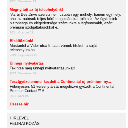
2024. December 23.
Megnyitott az új telephelyünk!
"Az új BestDrive szerviz nem csupán egy műhely, hanem egy hely,
ahol az autósok teljes körű megoldásokat találnak. Az ügyfeleink
biztonsága és elégedettsége számunkra a legfontosabb, ezért
prémium szolgáltatásokkal é...
2024. October 03.
Elköltöztünk!
Mostantól a Vidor utca 8. alatt várunk titeket, a saját
telephelyünkön.
2024. September 16.
Ünnepi nyitvatartás
Tekintse meg ünnepi nyitvatartásunkat!
2022. December 09.
Tesztgyőzelemmel kezdett a Continental új prémium ny...
Fölényesen, 51 versenytársát megelőzve győzött a Continental
PremiumContact™ 6
2018. April 19.
Összes hír
HÍRLEVÉL
FELIRATKOZÁS