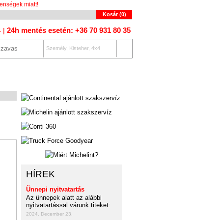
enségek miatt!
Kosár (
0
)
24h mentés esetén: +36 70 931 80 35
4 |
Személy, Kisteher, 4x4
OLAT
AUTÓKERESŐ
HÍREK
Ünnepi nyitvatartás
Az ünnepek alatt az alábbi
nyitvatartással várunk titeket:
2024. December 23.