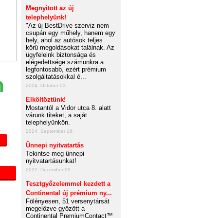
Megnyitott az új
telephelyünk!
"Az új BestDrive szerviz nem
csupán egy műhely, hanem egy
hely, ahol az autósok teljes
körű megoldásokat találnak. Az
ügyfeleink biztonsága és
elégedettsége számunkra a
legfontosabb, ezért prémium
szolgáltatásokkal é...
n
2024. October 03.
Elköltöztünk!
Mostantól a Vidor utca 8. alatt
várunk titeket, a saját
telephelyünkön.
2024. September 16.
Ünnepi nyitvatartás
Tekintse meg ünnepi
nyitvatartásunkat!
2022. December 09.
Tesztgyőzelemmel kezdett a
Continental új prémium ny...
Fölényesen, 51 versenytársát
megelőzve győzött a
Continental PremiumContact™