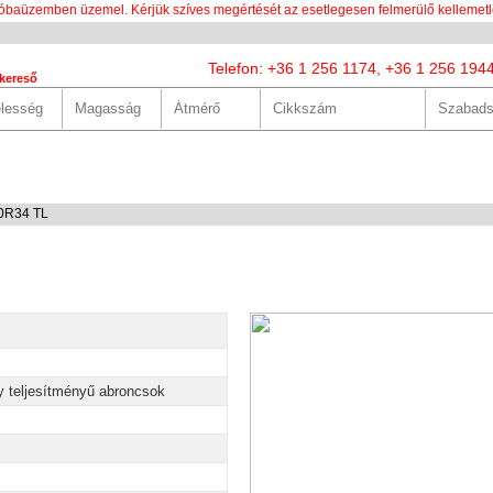
óbaüzemben üzemel. Kérjük szíves megértését az esetlegesen felmerülő kellemetl
Telefon: +36 1 256 1174, +36 1 256 194
kereső
LUNK
SZOLGÁLTATÁSOK
HASZNOS
HÍREK
KAPCS
60R34 TL
y teljesítményű abroncsok