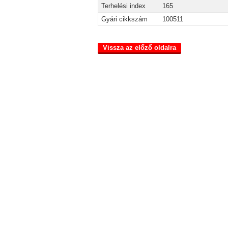
Terhelési index
165
Gyári cikkszám
100511
Vissza az előző oldalra