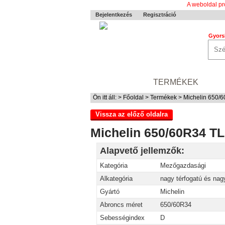
A weboldal pr
Bejelentkezés
Regisztráció
Gyors
0-24 MENTÉS
TERMÉKEK
RÓ
Ön itt áll: >
Főoldal
>
Termékek
> Michelin 650/
Vissza az előző oldalra
Michelin 650/60R34 TL
Alapvető jellemzők:
Kategória
Mezőgazdasági
Alkategória
nagy térfogatú és nag
Gyártó
Michelin
Abroncs méret
650/60R34
Sebességindex
D