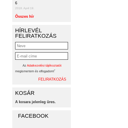
6
2018. April 19.
Összes hír
HÍRLEVÉL
FELIRATKOZÁS
Az
Adatkezelési tájékoztatót
*
megismertem és elfogadom!
KOSÁR
A kosara jelenleg üres.
FACEBOOK