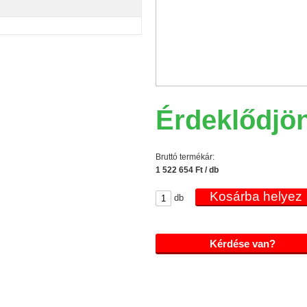
Érdeklődjö
Bruttó termékár:
1 522 654 Ft / db
db
Kérdése van?