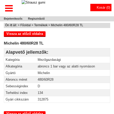
Kosár (
0
)
Bejelentkezés
Regisztráció
Ön itt áll: >
Főoldal
>
Termékek
> Michelin 480/60R28 TL
Vissza az előző oldalra
Michelin 480/60R28 TL
Alapvető jellemzők:
Kategória
Mezőgazdasági
Alkategória
abroncs 1 bar vagy az alatti nyomáson
Gyártó
Michelin
Abroncs méret
480/60R28
Sebességindex
D
Terhelési index
134
Gyári cikkszám
312875
Vissza az előző oldalra