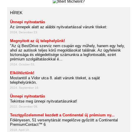
HÍREK
Ünnepi nyitvatartás
Az ünnepek alatt az alábbi nyitvatartással várunk titeket:
2024. December 23.
Megnyitott az új telephelyünk!
"Az új BestDrive szerviz nem csupán egy műhely, hanem egy hely,
ahol az autósok teljes körű megoldásokat találnak. Az ügyfeleink
biztonsága és elégedettsége számunkra a legfontosabb, ezért
prémium szolgáltatásokkal é...
2024. October 03.
Elköltöztünk!
Mostantól a Vidor utca 8. alatt várunk titeket, a saját
telephelyünkön.
2024. September 16.
Ünnepi nyitvatartás
Tekintse meg ünnepi nyitvatartásunkat!
2022. December 09.
Tesztgyőzelemmel kezdett a Continental új prémium ny...
Fölényesen, 51 versenytársát megelőzve győzött a Continental
PremiumContact™ 6
2018. April 19.