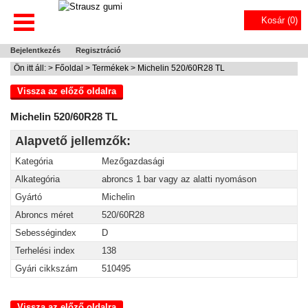
Kosár (
0
)
Bejelentkezés
Regisztráció
Ön itt áll: >
Főoldal
>
Termékek
> Michelin 520/60R28 TL
Vissza az előző oldalra
Michelin 520/60R28 TL
Alapvető jellemzők:
Kategória
Mezőgazdasági
Alkategória
abroncs 1 bar vagy az alatti nyomáson
Gyártó
Michelin
Abroncs méret
520/60R28
Sebességindex
D
Terhelési index
138
Gyári cikkszám
510495
Vissza az előző oldalra