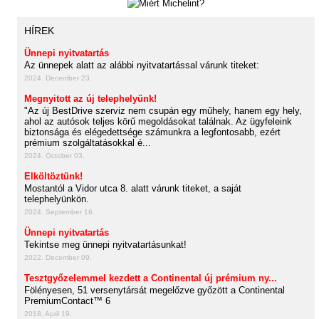
HÍREK
Ünnepi nyitvatartás
Az ünnepek alatt az alábbi nyitvatartással várunk titeket:
2024. December 23.
Megnyitott az új telephelyünk!
"Az új BestDrive szerviz nem csupán egy műhely, hanem egy hely,
ahol az autósok teljes körű megoldásokat találnak. Az ügyfeleink
biztonsága és elégedettsége számunkra a legfontosabb, ezért
prémium szolgáltatásokkal é...
2024. October 03.
Elköltöztünk!
Mostantól a Vidor utca 8. alatt várunk titeket, a saját
telephelyünkön.
2024. September 16.
Ünnepi nyitvatartás
Tekintse meg ünnepi nyitvatartásunkat!
2022. December 09.
Tesztgyőzelemmel kezdett a Continental új prémium ny...
Fölényesen, 51 versenytársát megelőzve győzött a Continental
PremiumContact™ 6
2018. April 19.