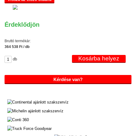
Érdeklődjön
Bruttó termékár:
364 538 Ft / db
db
Kérdése van?