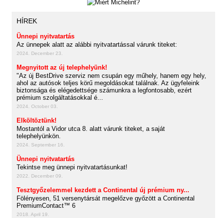
HÍREK
Ünnepi nyitvatartás
Az ünnepek alatt az alábbi nyitvatartással várunk titeket:
2024. December 23.
Megnyitott az új telephelyünk!
"Az új BestDrive szerviz nem csupán egy műhely, hanem egy hely,
ahol az autósok teljes körű megoldásokat találnak. Az ügyfeleink
biztonsága és elégedettsége számunkra a legfontosabb, ezért
prémium szolgáltatásokkal é...
2024. October 03.
Elköltöztünk!
Mostantól a Vidor utca 8. alatt várunk titeket, a saját
telephelyünkön.
2024. September 16.
Ünnepi nyitvatartás
Tekintse meg ünnepi nyitvatartásunkat!
2022. December 09.
Tesztgyőzelemmel kezdett a Continental új prémium ny...
Fölényesen, 51 versenytársát megelőzve győzött a Continental
PremiumContact™ 6
2018. April 19.