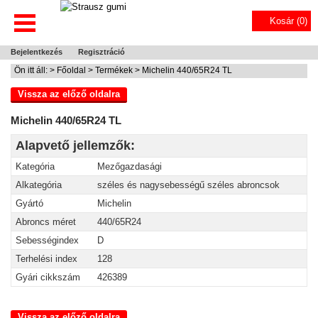
Kosár (
0
)
Bejelentkezés
Regisztráció
Ön itt áll: >
Főoldal
>
Termékek
> Michelin 440/65R24 TL
Vissza az előző oldalra
Michelin 440/65R24 TL
Alapvető jellemzők:
Kategória
Mezőgazdasági
Alkategória
széles és nagysebességű széles abroncsok
Gyártó
Michelin
Abroncs méret
440/65R24
Sebességindex
D
Terhelési index
128
Gyári cikkszám
426389
Vissza az előző oldalra