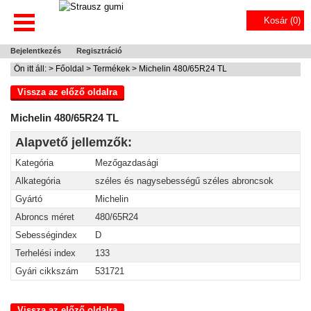
Kosár (
0
)
Bejelentkezés
Regisztráció
Ön itt áll: >
Főoldal
>
Termékek
> Michelin 480/65R24 TL
Vissza az előző oldalra
Michelin 480/65R24 TL
Alapvető jellemzők:
Kategória
Mezőgazdasági
Alkategória
széles és nagysebességű széles abroncsok
Gyártó
Michelin
Abroncs méret
480/65R24
Sebességindex
D
Terhelési index
133
Gyári cikkszám
531721
Vissza az előző oldalra