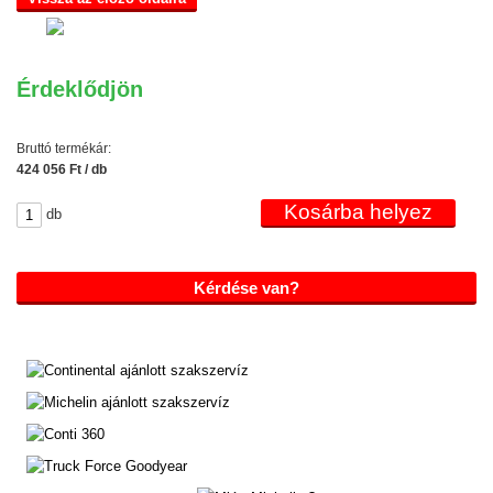
Érdeklődjön
Bruttó termékár:
424 056 Ft / db
db
Kérdése van?