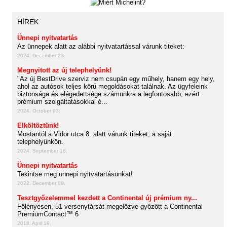
HÍREK
Ünnepi nyitvatartás
Az ünnepek alatt az alábbi nyitvatartással várunk titeket:
2024. December 23.
Megnyitott az új telephelyünk!
"Az új BestDrive szerviz nem csupán egy műhely, hanem egy hely,
ahol az autósok teljes körű megoldásokat találnak. Az ügyfeleink
biztonsága és elégedettsége számunkra a legfontosabb, ezért
prémium szolgáltatásokkal é...
2024. October 03.
Elköltöztünk!
Mostantól a Vidor utca 8. alatt várunk titeket, a saját
telephelyünkön.
2024. September 16.
Ünnepi nyitvatartás
Tekintse meg ünnepi nyitvatartásunkat!
2022. December 09.
Tesztgyőzelemmel kezdett a Continental új prémium ny...
Fölényesen, 51 versenytársát megelőzve győzött a Continental
PremiumContact™ 6
2018. April 19.