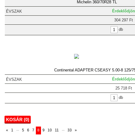
Michelin 360/70R28 TL
Érdeklődjön
304 297 Ft
db
Continental ADAPTER CSEASY 5.00-8 125/7
Érdeklődjön
25 718 Ft
db
KOSÁR (
0
)
...
...
«
1
5
6
7
8
9
10
11
33
»