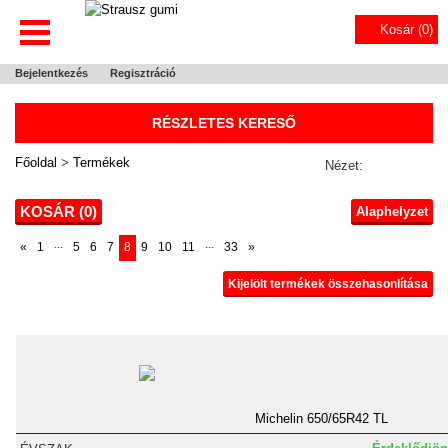
Kosár (
0
)
Bejelentkezés
Regisztráció
RÉSZLETES KERESŐ
Főoldal
>
Termékek
Nézet:
KOSÁR (
0
)
Alaphelyzet
...
...
«
1
5
6
7
8
9
10
11
33
»
Kijelölt termékek összehasonlítása
Michelin 650/65R42 TL