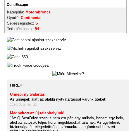
ContiEscape
Kategória:
Motorabroncs
Gyártó:
Continental
Sebességindex:
S
Terhelési index:
54
HÍREK
Ünnepi nyitvatartás
Az ünnepek alatt az alábbi nyitvatartással várunk titeket:
2024. December 23.
Megnyitott az új telephelyünk!
"Az új BestDrive szerviz nem csupán egy műhely, hanem egy hely,
ahol az autósok teljes körű megoldásokat találnak. Az ügyfeleink
biztonsága és elégedettsége számunkra a legfontosabb, ezért