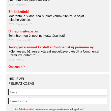
prémium szolgáltatásokkal é...
2024. October 03.
Elköltöztünk!
Mostantól a Vidor utca 8. alatt várunk titeket, a saját
telephelyünkön.
2024. September 16.
Ünnepi nyitvatartás
Tekintse meg ünnepi nyitvatartásunkat!
2022. December 09.
Tesztgyőzelemmel kezdett a Continental új prémium ny...
Fölényesen, 51 versenytársát megelőzve győzött a Continental
PremiumContact™ 6
2018. April 19.
Összes hír
HÍRLEVÉL
FELIRATKOZÁS
*
Az
Adatkezelési tájékoztatót
megismertem és elfogadom!