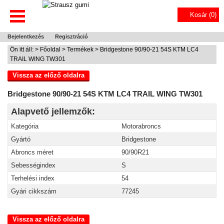
Kosár (
0
)
Bejelentkezés
Regisztráció
Ön itt áll: >
Főoldal
>
Termékek
> Bridgestone 90/90-21 54S KTM LC4
TRAIL WING TW301
Vissza az előző oldalra
Bridgestone 90/90-21 54S KTM LC4 TRAIL WING TW301
Alapvető jellemzők:
Kategória
Motorabroncs
Gyártó
Bridgestone
Abroncs méret
90/90R21
Sebességindex
S
Terhelési index
54
Gyári cikkszám
77245
Vissza az előző oldalra