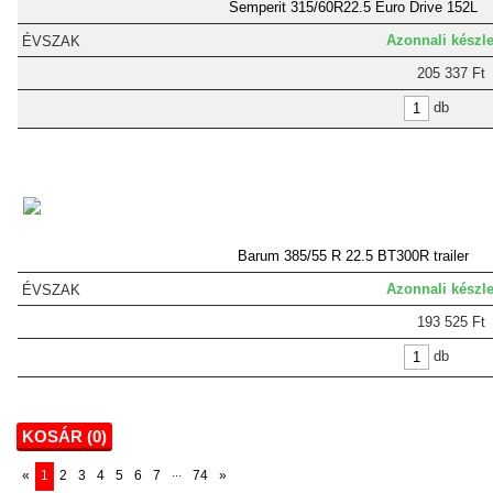
Semperit 315/60R22.5 Euro Drive 152L
Azonnali készle
205 337 Ft
db
Barum 385/55 R 22.5 BT300R trailer
Azonnali készle
193 525 Ft
db
KOSÁR (
0
)
...
«
1
2
3
4
5
6
7
74
»