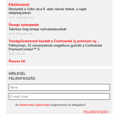
Elköltöztünk!
Mostantól a Vidor utca 8. alatt várunk titeket, a saját
telephelyünkön.
2024. September 16.
Ünnepi nyitvatartás
Tekintse meg ünnepi nyitvatartásunkat!
2022. December 09.
Tesztgyőzelemmel kezdett a Continental új prémium ny...
Fölényesen, 51 versenytársát megelőzve győzött a Continental
PremiumContact™ 6
2018. April 19.
Összes hír
HÍRLEVÉL
FELIRATKOZÁS
*
Az
Adatkezelési tájékoztatót
megismertem és elfogadom!