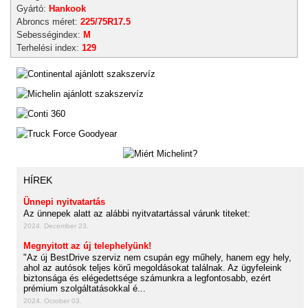
Gyártó:
Hankook
Abroncs méret:
225/75R17.5
Sebességindex:
M
Terhelési index:
129
HÍREK
Ünnepi nyitvatartás
Az ünnepek alatt az alábbi nyitvatartással várunk titeket:
2024. December 23.
Megnyitott az új telephelyünk!
"Az új BestDrive szerviz nem csupán egy műhely, hanem egy hely,
ahol az autósok teljes körű megoldásokat találnak. Az ügyfeleink
biztonsága és elégedettsége számunkra a legfontosabb, ezért
prémium szolgáltatásokkal é...
2024. October 03.