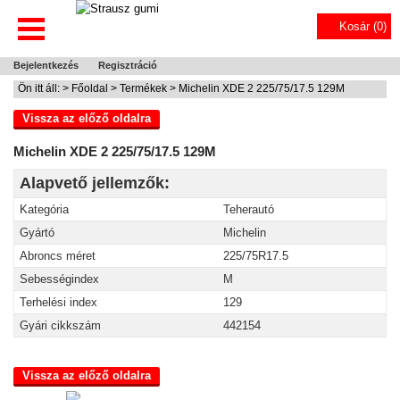
Kosár (
0
)
Bejelentkezés
Regisztráció
Ön itt áll: >
Főoldal
>
Termékek
> Michelin XDE 2 225/75/17.5 129M
Vissza az előző oldalra
Michelin XDE 2 225/75/17.5 129M
Alapvető jellemzők:
Kategória
Teherautó
Gyártó
Michelin
Abroncs méret
225/75R17.5
Sebességindex
M
Terhelési index
129
Gyári cikkszám
442154
Vissza az előző oldalra