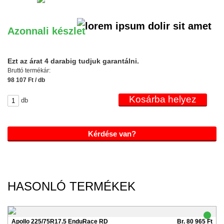
Azonnali készlet
Ezt az árat 4 darabig tudjuk garantálni.
Bruttó termékár:
98 107 Ft / db
db
Kérdése van?
HASONLÓ TERMÉKEK
Apollo 225/75R17.5 EnduRace RD
Br. 80 965 Ft