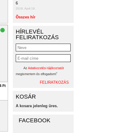
6
2018. April 19.
Összes hír
HÍRLEVÉL
FELIRATKOZÁS
Az
Adatkezelési tájékoztatót
*
megismertem és elfogadom!
4 Ft
KOSÁR
A kosara jelenleg üres.
FACEBOOK