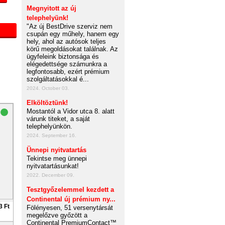
Megnyitott az új
telephelyünk!
"Az új BestDrive szerviz nem
csupán egy műhely, hanem egy
hely, ahol az autósok teljes
körű megoldásokat találnak. Az
ügyfeleink biztonsága és
elégedettsége számunkra a
legfontosabb, ezért prémium
szolgáltatásokkal é...
2024. October 03.
Elköltöztünk!
Mostantól a Vidor utca 8. alatt
várunk titeket, a saját
telephelyünkön.
2024. September 16.
Ünnepi nyitvatartás
Tekintse meg ünnepi
nyitvatartásunkat!
2022. December 09.
Tesztgyőzelemmel kezdett a
Continental új prémium ny...
3 Ft
Fölényesen, 51 versenytársát
megelőzve győzött a
Continental PremiumContact™