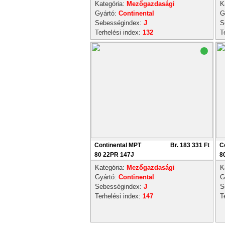
Kategória:
Mezőgazdasági
K
Gyártó:
Continental
G
Sebességindex:
J
S
Terhelési index:
132
T
Continental MPT
Br. 183 331 Ft
C
80 22PR 147J
8
Kategória:
Mezőgazdasági
K
Gyártó:
Continental
G
Sebességindex:
J
S
Terhelési index:
147
T