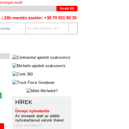
enségek miatt!
Kosár (
0
)
24h mentés esetén: +36 70 931 80 35
4 |
Személy, Kisteher, 4x4
OLAT
AUTÓKERESŐ
n
HÍREK
Ünnepi nyitvatartás
Az ünnepek alatt az alábbi
nyitvatartással várunk titeket:
2024. December 23.