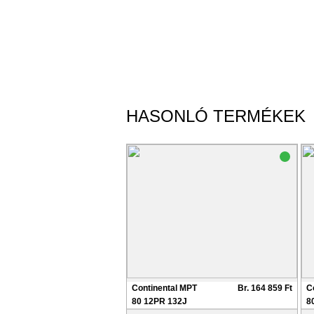
HASONLÓ TERMÉKEK
Continental MPT
Br. 164 859 Ft
C
80 12PR 132J
8