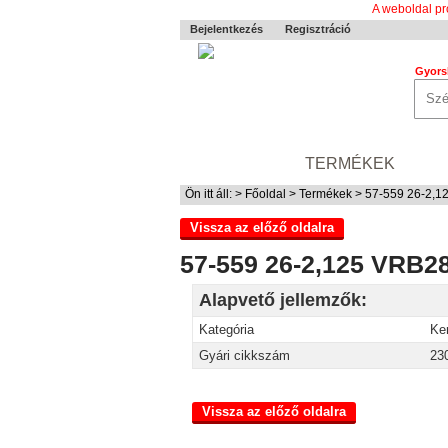
A weboldal pr
Bejelentkezés
Regisztráció
Gyors
0-24 MENTÉS
TERMÉKEK
RÓ
Ön itt áll: >
Főoldal
>
Termékek
> 57-559 26-2,1
Vissza az előző oldalra
57-559 26-2,125 VRB2
Alapvető jellemzők:
Kategória
Ke
Gyári cikkszám
23
Vissza az előző oldalra