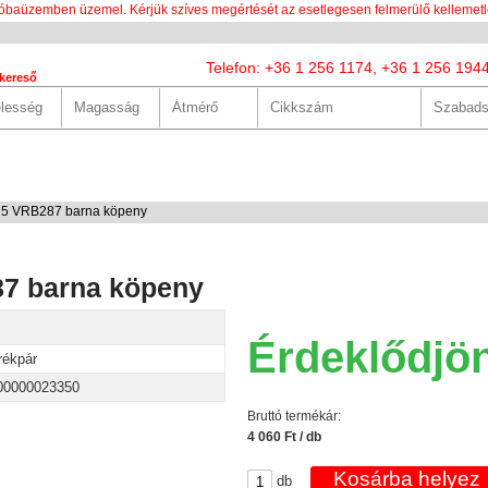
óbaüzemben üzemel. Kérjük szíves megértését az esetlegesen felmerülő kellemetl
Telefon: +36 1 256 1174, +36 1 256 194
kereső
LUNK
SZOLGÁLTATÁSOK
HASZNOS
HÍREK
KAPCS
25 VRB287 barna köpeny
87 barna köpeny
Érdeklődjö
rékpár
00000023350
Bruttó termékár:
4 060 Ft / db
db