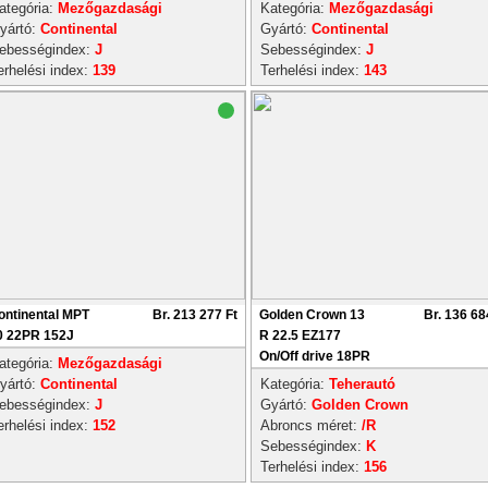
ategória:
Mezőgazdasági
Kategória:
Mezőgazdasági
yártó:
Continental
Gyártó:
Continental
ebességindex:
J
Sebességindex:
J
erhelési index:
139
Terhelési index:
143
ontinental MPT
Br. 213 277 Ft
Golden Crown 13
Br. 136 68
0 22PR 152J
R 22.5 EZ177
On/Off drive 18PR
ategória:
Mezőgazdasági
yártó:
Continental
Kategória:
Teherautó
ebességindex:
J
Gyártó:
Golden Crown
erhelési index:
152
Abroncs méret:
/R
Sebességindex:
K
Terhelési index:
156