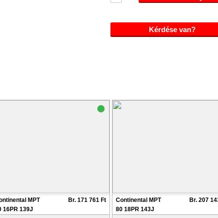
Kérdése van?
ontinental MPT
Br. 171 761 Ft
Continental MPT
Br. 207 14
0 16PR 139J
80 18PR 143J