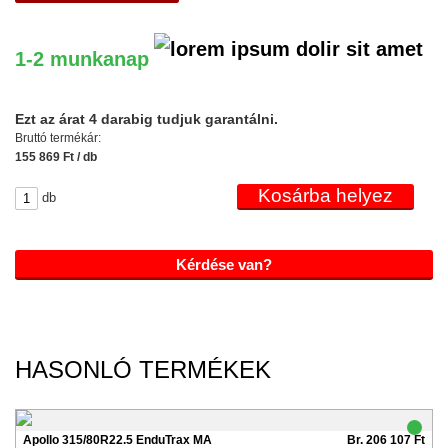
1-2 munkanap
Ezt az árat 4 darabig tudjuk garantálni.
Bruttó termékár:
155 869 Ft / db
db
Kérdése van?
HASONLÓ TERMÉKEK
Apollo 315/80R22.5 EnduTrax MA
Br. 206 107 Ft