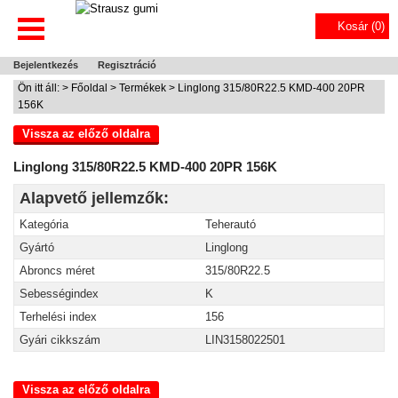
Kosár (
0
)
Bejelentkezés
Regisztráció
Ön itt áll: >
Főoldal
>
Termékek
> Linglong 315/80R22.5 KMD-400 20PR
156K
Vissza az előző oldalra
Linglong 315/80R22.5 KMD-400 20PR 156K
Alapvető jellemzők:
Kategória
Teherautó
Gyártó
Linglong
Abroncs méret
315/80R22.5
Sebességindex
K
Terhelési index
156
Gyári cikkszám
LIN3158022501
Vissza az előző oldalra