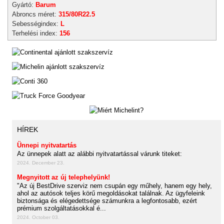
Gyártó:
Barum
Abroncs méret:
315/80R22.5
Sebességindex:
L
Terhelési index:
156
HÍREK
Ünnepi nyitvatartás
Az ünnepek alatt az alábbi nyitvatartással várunk titeket:
2024. December 23.
Megnyitott az új telephelyünk!
"Az új BestDrive szerviz nem csupán egy műhely, hanem egy hely,
ahol az autósok teljes körű megoldásokat találnak. Az ügyfeleink
biztonsága és elégedettsége számunkra a legfontosabb, ezért
prémium szolgáltatásokkal é...
2024. October 03.