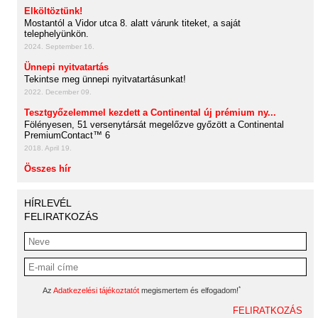
Elköltöztünk!
Mostantól a Vidor utca 8. alatt várunk titeket, a saját
telephelyünkön.
2024. September 16.
Ünnepi nyitvatartás
Tekintse meg ünnepi nyitvatartásunkat!
2022. December 09.
Tesztgyőzelemmel kezdett a Continental új prémium ny...
Fölényesen, 51 versenytársát megelőzve győzött a Continental
PremiumContact™ 6
2018. April 19.
Összes hír
HÍRLEVÉL
FELIRATKOZÁS
*
Az
Adatkezelési tájékoztatót
megismertem és elfogadom!