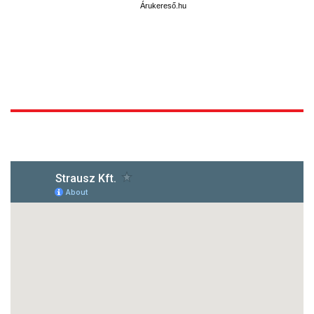
Árukereső.hu
1172 Budapest, Vidor u.8