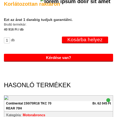
Korlátozottan raktáron
Ezt az árat 1 darabig tudjuk garantálni.
Bruttó termékár:
40 916 Ft / db
db
Kérdése van?
HASONLÓ TERMÉKEK
Continental 150/70R18 TKC 70
Br. 62 045 Ft
REAR 70H
Kategória:
Motorabroncs