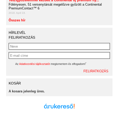
Tesztgyőzelemmel kezdett a Continental új prémium ny...
Fölényesen, 51 versenytársát megelőzve győzött a Continental
PremiumContact™ 6
2018. April 19.
Összes hír
HÍRLEVÉL
FELIRATKOZÁS
*
Az
Adatkezelési tájékoztatót
megismertem és elfogadom!
KOSÁR
A kosara jelenleg üres.