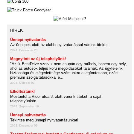
HÍREK
Ünnepi nyitvatartás
Az ünnepek alatt az alábbi nyitvatartással várunk titeket:
2024. December 23.
Megnyitott az új telephelyünk!
"Az új BestDrive szerviz nem csupán egy műhely, hanem egy hely,
ahol az autósok teljes körű megoldásokat találnak. Az ügyfeleink
biztonsága és elégedettsége számunkra a legfontosabb, ezért
prémium szolgáltatásokkal é...
2024. October 03.
Elköltöztünk!
Mostantól a Vidor utca 8. alatt várunk titeket, a saját
telephelyünkön.
2024. September 16.
Ünnepi nyitvatartás
Tekintse meg ünnepi nyitvatartásunkat!
2022. December 09.