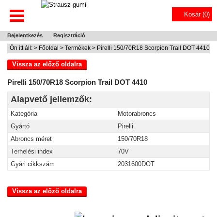
Kosár (
0
)
Bejelentkezés
Regisztráció
Ön itt áll: >
Főoldal
>
Termékek
> Pirelli 150/70R18 Scorpion Trail DOT 4410
Vissza az előző oldalra
Pirelli 150/70R18 Scorpion Trail DOT 4410
Alapvető jellemzők:
Kategória
Motorabroncs
Gyártó
Pirelli
Abroncs méret
150/70R18
Terhelési index
70V
Gyári cikkszám
2031600DOT
Vissza az előző oldalra