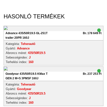
HASONLÓ TERMÉKEK
Advance 435/50R19.5 GL-251T
Br. 178 649 Ft
trailer 20PR 160J
Kategória:
Teherautó
Gyártó:
Advance
Abroncs méret:
435/50R19.5
Sebességindex:
J
Terhelési index:
160
Goodyear 435/50R19.5 KMax T
Br. 237 253 Ft
GEN 2 M+S 3PMSF 160J
Kategória:
Teherautó
Gyártó:
Goodyear
Abroncs méret:
435/50R19.5
Sebességindex:
J
Terhelési index:
160