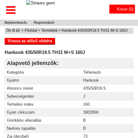
Kosár (
0
)
Bejelentkezés
Regisztráció
Ön itt áll: >
Főoldal
>
Termékek
> Hankook 435/50R19.5 TH31 M+S 160J
Vissza az előző oldalra
Hankook 435/50R19.5 TH31 M+S 160J
Alapvető jellemzők:
Kategória
Teherautó
Gyártó
Hankook
Abroncs méret
435/50R19.5
Sebességindex
J
Terhelési index
160
Gyári cikkszám
3002959
Gördülési ellenállás
B
Nedves tapadás
B
Zaj (decibel)
73