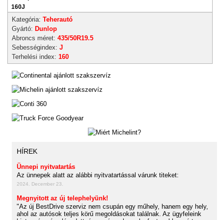
160J
Kategória:
Teherautó
Gyártó:
Dunlop
Abroncs méret:
435/50R19.5
Sebességindex:
J
Terhelési index:
160
HÍREK
Ünnepi nyitvatartás
Az ünnepek alatt az alábbi nyitvatartással várunk titeket:
2024. December 23.
Megnyitott az új telephelyünk!
"Az új BestDrive szerviz nem csupán egy műhely, hanem egy hely,
ahol az autósok teljes körű megoldásokat találnak. Az ügyfeleink