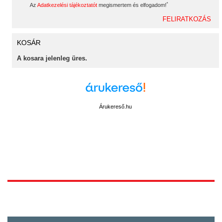
*
Az
Adatkezelési tájékoztatót
megismertem és elfogadom!
KOSÁR
A kosara jelenleg üres.
Árukereső.hu
1172 Budapest, Vidor u.8