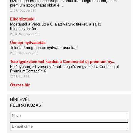
biztonsága és elégedettsége számunkra a legfontosabb, ezért
prémium szolgáltatásokkal é...
2024. October 03.
Elköltöztünk!
Mostantól a Vidor utca 8. alatt várunk titeket, a saját
telephelyünkön.
2024. September 16.
Ünnepi nyitvatartás
Tekintse meg ünnepi nyitvatartásunkat!
2022. December 09.
Tesztgyőzelemmel kezdett a Continental új prémium ny...
Fölényesen, 51 versenytársát megelőzve győzött a Continental
PremiumContact™ 6
2018. April 19.
Összes hír
HÍRLEVÉL
FELIRATKOZÁS