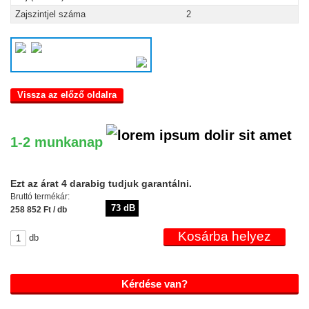
Zajszintjel száma
2
Vissza az előző oldalra
1-2 munkanap
Ezt az árat 4 darabig tudjuk garantálni.
Bruttó termékár:
73 dB
258 852 Ft / db
db
Kérdése van?