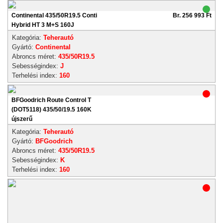
Continental 435/50R19.5 Conti
Br. 256 993 Ft
Hybrid HT 3 M+S 160J
Kategória:
Teherautó
Gyártó:
Continental
Abroncs méret:
435/50R19.5
Sebességindex:
J
Terhelési index:
160
BFGoodrich Route Control T
(DOT5118) 435/50/19.5 160K
újszerű
Kategória:
Teherautó
Gyártó:
BFGoodrich
Abroncs méret:
435/50R19.5
Sebességindex:
K
Terhelési index:
160