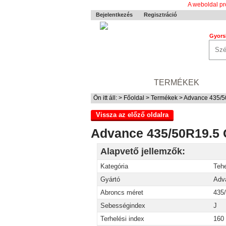
A weboldal pr
Bejelentkezés
Regisztráció
Gyors
0-24 MENTÉS
TERMÉKEK
RÓ
Ön itt áll: >
Főoldal
>
Termékek
> Advance 435/5
Vissza az előző oldalra
Advance 435/50R19.5 G
Alapvető jellemzők:
Kategória
Teh
Gyártó
Adv
Abroncs méret
435
Sebességindex
J
Terhelési index
160