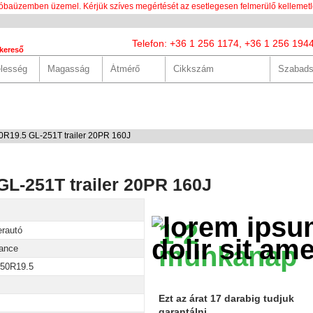
óbaüzemben üzemel. Kérjük szíves megértését az esetlegesen felmerülő kellemetl
Telefon: +36 1 256 1174, +36 1 256 194
kereső
LUNK
SZOLGÁLTATÁSOK
HASZNOS
HÍREK
KAPCS
0R19.5 GL-251T trailer 20PR 160J
L-251T trailer 20PR 160J
1-2
erautó
munkanap
ance
/50R19.5
Ezt az árat 17 darabig tudjuk
garantálni.