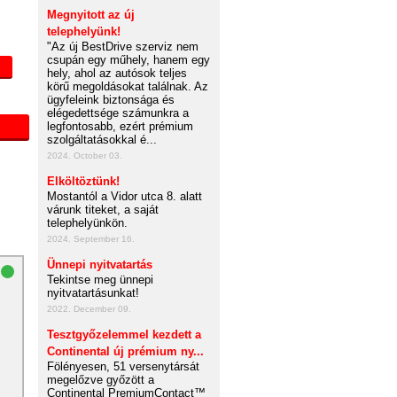
Megnyitott az új
telephelyünk!
"Az új BestDrive szerviz nem
csupán egy műhely, hanem egy
hely, ahol az autósok teljes
körű megoldásokat találnak. Az
ügyfeleink biztonsága és
elégedettsége számunkra a
legfontosabb, ezért prémium
szolgáltatásokkal é...
2024. October 03.
Elköltöztünk!
Mostantól a Vidor utca 8. alatt
várunk titeket, a saját
telephelyünkön.
2024. September 16.
Ünnepi nyitvatartás
Tekintse meg ünnepi
nyitvatartásunkat!
2022. December 09.
Tesztgyőzelemmel kezdett a
Continental új prémium ny...
Fölényesen, 51 versenytársát
megelőzve győzött a
Continental PremiumContact™