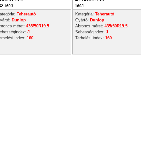
35/50R19.5 SP
M+S 435/50/19.5
52 160J
160J
ategória:
Teherautó
Kategória:
Teherautó
yártó:
Dunlop
Gyártó:
Dunlop
broncs méret:
435/50R19.5
Abroncs méret:
435/50R19.5
ebességindex:
J
Sebességindex:
J
erhelési index:
160
Terhelési index:
160