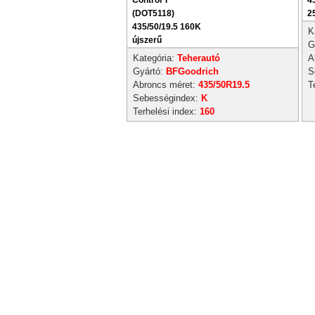
Control T
4
(DOT5118)
2
435/50/19.5 160K
K
újszerű
G
Kategória:
Teherautó
A
Gyártó:
BFGoodrich
S
Abroncs méret:
435/50R19.5
T
Sebességindex:
K
Terhelési index:
160