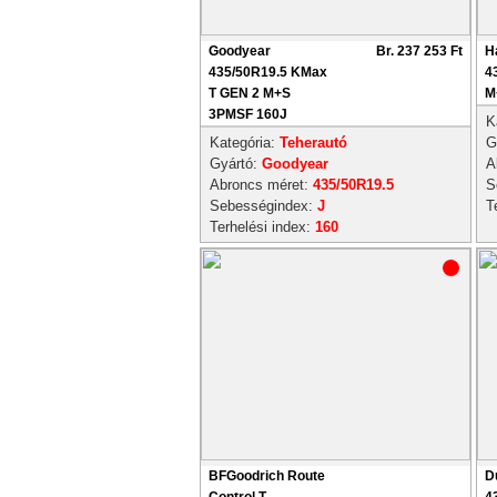
Goodyear
Br. 237 253 Ft
H
435/50R19.5 KMax
4
T GEN 2 M+S
M
3PMSF 160J
K
Kategória:
Teherautó
G
Gyártó:
Goodyear
A
Abroncs méret:
435/50R19.5
S
Sebességindex:
J
T
Terhelési index:
160
BFGoodrich Route
D