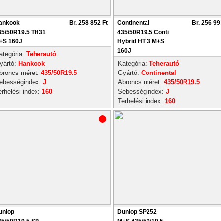
ankook
Br. 258 852 Ft
Continental
Br. 256 99
35/50R19.5 TH31
435/50R19.5 Conti
+S 160J
Hybrid HT 3 M+S
160J
ategória:
Teherautó
yártó:
Hankook
Kategória:
Teherautó
broncs méret:
435/50R19.5
Gyártó:
Continental
ebességindex:
J
Abroncs méret:
435/50R19.5
erhelési index:
160
Sebességindex:
J
Terhelési index:
160
unlop
Dunlop SP252