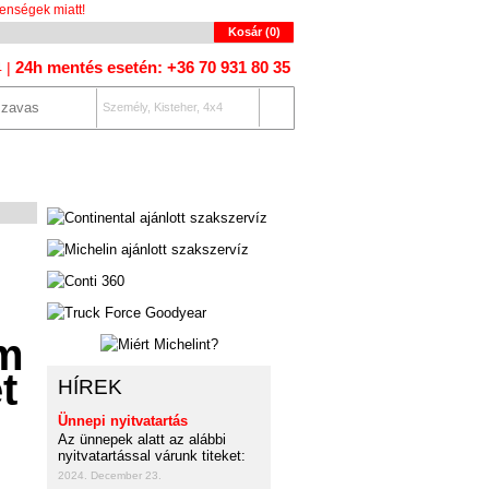
enségek miatt!
Kosár (
0
)
24h mentés esetén: +36 70 931 80 35
4 |
Személy, Kisteher, 4x4
OLAT
AUTÓKERESŐ
HÍREK
Ünnepi nyitvatartás
Az ünnepek alatt az alábbi
nyitvatartással várunk titeket:
2024. December 23.