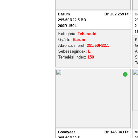
Barum
Br. 202 259 Ft
C
295/60R22.5 BD
2
200R 150L
2
1
Kategória:
Teherautó
Gyártó:
Barum
K
Abroncs méret:
295/60R22.5
G
Sebességindex:
L
A
Terhelési index:
150
S
T
Goodyear
Br. 146 343 Ft
M