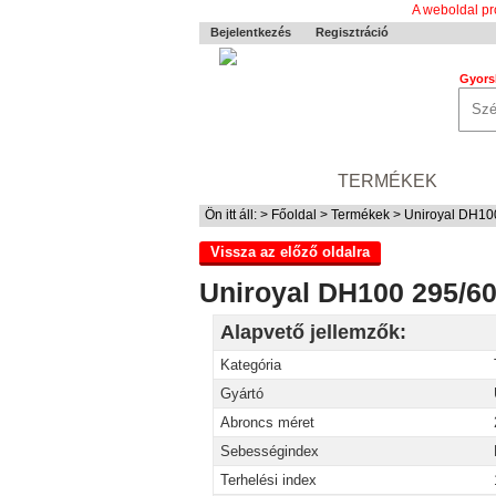
A weboldal pr
Bejelentkezés
Regisztráció
Gyors
0-24 MENTÉS
TERMÉKEK
RÓ
Ön itt áll: >
Főoldal
>
Termékek
> Uniroyal DH10
Vissza az előző oldalra
Uniroyal DH100 295/60
Alapvető jellemzők:
Kategória
Gyártó
Abroncs méret
Sebességindex
Terhelési index