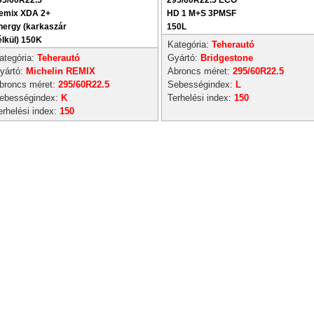
95/60R22.5
295/60R22.5 ECO
emix XDA 2+
HD 1 M+S 3PMSF
nergy (karkaszár
150L
élkül) 150K
Kategória:
Teherautó
ategória:
Teherautó
Gyártó:
Bridgestone
yártó:
Michelin REMIX
Abroncs méret:
295/60R22.5
broncs méret:
295/60R22.5
Sebességindex:
L
ebességindex:
K
Terhelési index:
150
erhelési index:
150