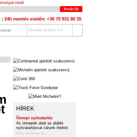
enségek miatt!
Kosár (
0
)
24h mentés esetén: +36 70 931 80 35
4 |
Személy, Kisteher, 4x4
OLAT
AUTÓKERESŐ
HÍREK
Ünnepi nyitvatartás
Az ünnepek alatt az alábbi
nyitvatartással várunk titeket:
2024. December 23.