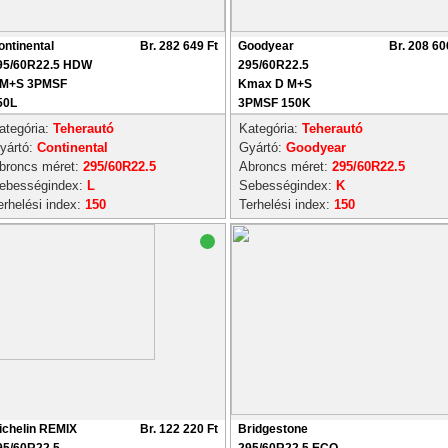
ontinental
Br. 282 649 Ft
Goodyear
Br. 208 60
95/60R22.5 HDW
295/60R22.5
 M+S 3PMSF
Kmax D M+S
50L
3PMSF 150K
ategória:
Teherautó
Kategória:
Teherautó
yártó:
Continental
Gyártó:
Goodyear
broncs méret:
295/60R22.5
Abroncs méret:
295/60R22.5
ebességindex:
L
Sebességindex:
K
erhelési index:
150
Terhelési index:
150
ichelin REMIX
Br. 122 220 Ft
Bridgestone