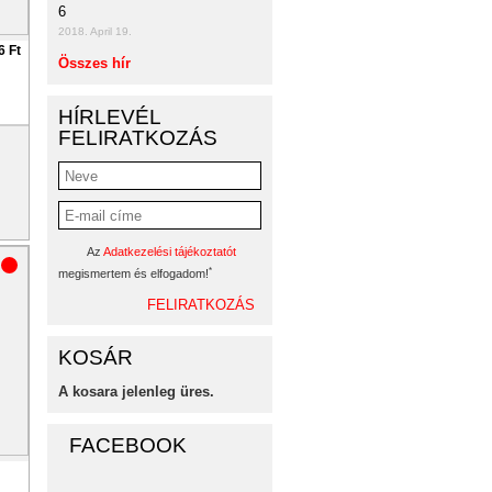
6
2018. April 19.
6 Ft
Összes hír
HÍRLEVÉL
FELIRATKOZÁS
Az
Adatkezelési tájékoztatót
*
megismertem és elfogadom!
KOSÁR
A kosara jelenleg üres.
FACEBOOK