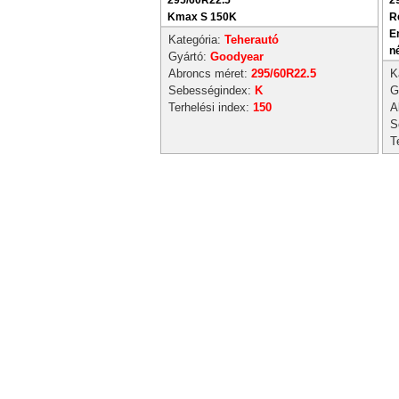
295/60R22.5
2
Kmax S 150K
R
E
Kategória:
Teherautó
n
Gyártó:
Goodyear
Abroncs méret:
295/60R22.5
K
Sebességindex:
K
G
Terhelési index:
150
A
S
T