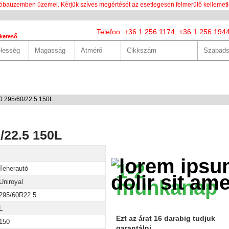
óbaüzemben üzemel. Kérjük szíves megértését az esetlegesen felmerülő kellemetl
Telefon: +36 1 256 1174, +36 1 256 194
kereső
LUNK
SZOLGÁLTATÁSOK
HASZNOS
HÍREK
KAPCS
0 295/60/22.5 150L
/22.5 150L
1-2
Teherautó
munkanap
Uniroyal
295/60R22.5
L
Ezt az árat 16 darabig tudjuk
150
garantálni.