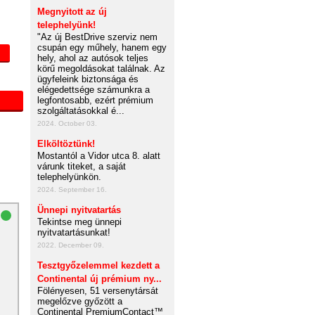
Megnyitott az új
telephelyünk!
"Az új BestDrive szerviz nem
csupán egy műhely, hanem egy
hely, ahol az autósok teljes
körű megoldásokat találnak. Az
ügyfeleink biztonsága és
elégedettsége számunkra a
legfontosabb, ezért prémium
szolgáltatásokkal é...
2024. October 03.
Elköltöztünk!
Mostantól a Vidor utca 8. alatt
várunk titeket, a saját
telephelyünkön.
2024. September 16.
Ünnepi nyitvatartás
Tekintse meg ünnepi
nyitvatartásunkat!
2022. December 09.
Tesztgyőzelemmel kezdett a
Continental új prémium ny...
Fölényesen, 51 versenytársát
megelőzve győzött a
Continental PremiumContact™