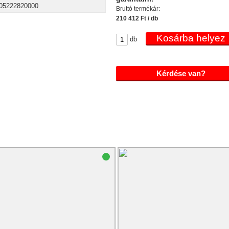
05222820000
Bruttó termékár:
210 412 Ft / db
db
Kérdése van?