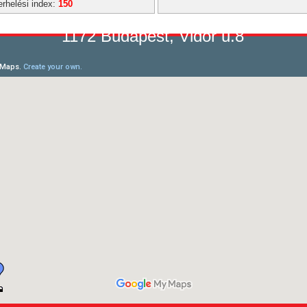
erhelési index:
150
1172 Budapest, Vidor u.8