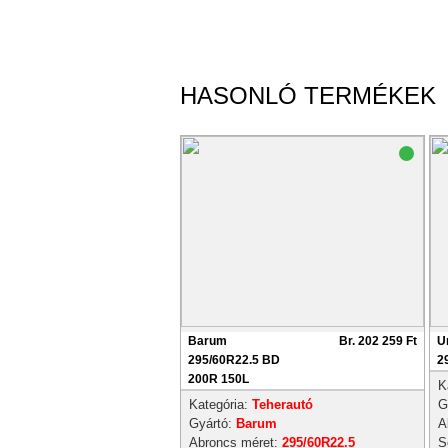
HASONLÓ TERMÉKEK
Barum
Br. 202 259 Ft
U
295/60R22.5 BD
2
200R 150L
K
Kategória:
Teherautó
G
Gyártó:
Barum
A
Abroncs méret:
295/60R22.5
S