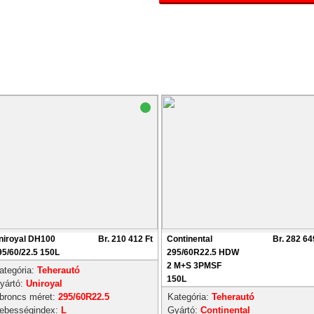
niroyal DH100
Br. 210 412 Ft
Continental
Br. 282 64
95/60/22.5 150L
295/60R22.5 HDW
2 M+S 3PMSF
ategória:
Teherautó
150L
yártó:
Uniroyal
broncs méret:
295/60R22.5
Kategória:
Teherautó
ebességindex:
L
Gyártó:
Continental