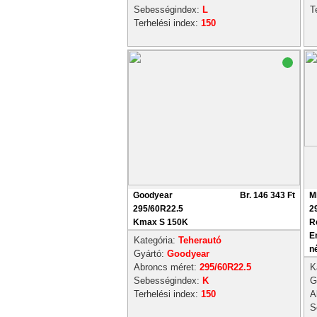
Sebességindex:
L
T
Terhelési index:
150
Goodyear
Br. 146 343 Ft
M
295/60R22.5
2
Kmax S 150K
R
E
Kategória:
Teherautó
n
Gyártó:
Goodyear
Abroncs méret:
295/60R22.5
K
Sebességindex:
K
G
Terhelési index:
150
A
S