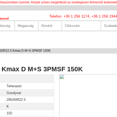
óbaüzemben üzemel. Kérjük szíves megértését az esetlegesen felmerülő kellemetl
Telefon: +36 1 256 1174, +36 1 256 194
kereső
LUNK
SZOLGÁLTATÁSOK
HASZNOS
HÍREK
KAPCS
/60R22.5 Kmax D M+S 3PMSF 150K
5 Kmax D M+S 3PMSF 150K
Teherautó
Goodyear
295/60R22.5
K
150