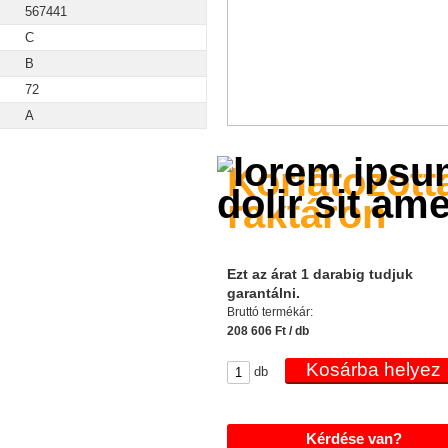
567441
C
B
72
A
Korlátozott
raktáron
Ezt az árat 1 darabig tudjuk
garantálni.
Bruttó termékár:
208 606 Ft / db
db
Kérdése van?