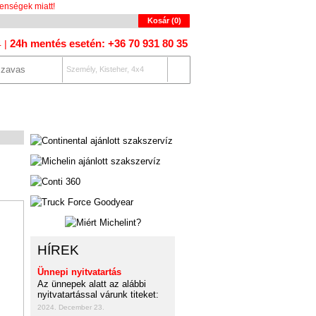
enségek miatt!
Kosár (
0
)
24h mentés esetén: +36 70 931 80 35
4 |
Személy, Kisteher, 4x4
OLAT
AUTÓKERESŐ
HÍREK
Ünnepi nyitvatartás
Az ünnepek alatt az alábbi
nyitvatartással várunk titeket:
2024. December 23.