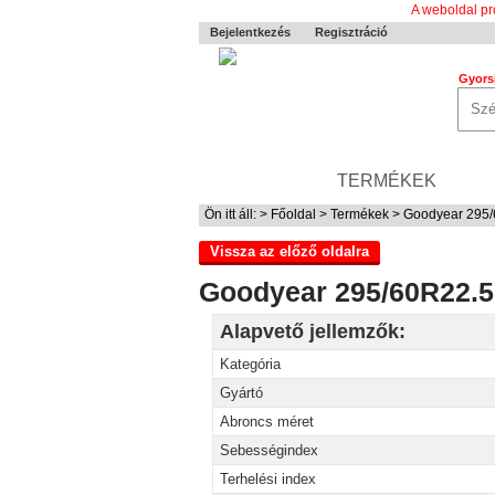
A weboldal pr
Bejelentkezés
Regisztráció
Gyors
0-24 MENTÉS
TERMÉKEK
RÓ
Ön itt áll: >
Főoldal
>
Termékek
> Goodyear 295
Vissza az előző oldalra
Goodyear 295/60R22.
Alapvető jellemzők:
Kategória
Gyártó
Abroncs méret
Sebességindex
Terhelési index