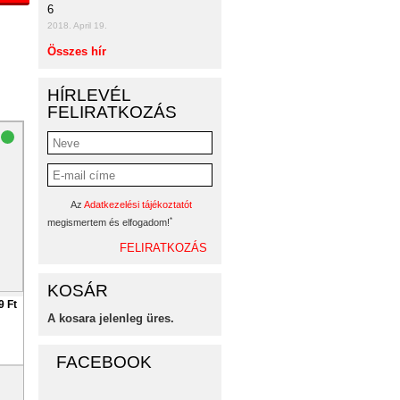
6
2018. April 19.
Összes hír
HÍRLEVÉL
FELIRATKOZÁS
Az
Adatkezelési tájékoztatót
*
megismertem és elfogadom!
KOSÁR
9 Ft
A kosara jelenleg üres.
FACEBOOK