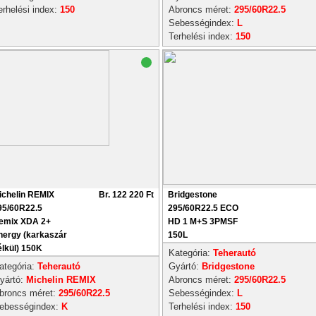
erhelési index:
150
Abroncs méret:
295/60R22.5
Sebességindex:
L
Terhelési index:
150
ichelin REMIX
Br. 122 220 Ft
Bridgestone
95/60R22.5
295/60R22.5 ECO
emix XDA 2+
HD 1 M+S 3PMSF
nergy (karkaszár
150L
élkül) 150K
Kategória:
Teherautó
ategória:
Teherautó
Gyártó:
Bridgestone
yártó:
Michelin REMIX
Abroncs méret:
295/60R22.5
broncs méret:
295/60R22.5
Sebességindex:
L
ebességindex:
K
Terhelési index:
150