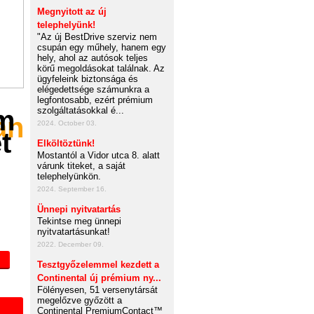
Megnyitott az új
telephelyünk!
"Az új BestDrive szerviz nem
csupán egy műhely, hanem egy
hely, ahol az autósok teljes
körű megoldásokat találnak. Az
ügyfeleink biztonsága és
elégedettsége számunkra a
legfontosabb, ezért prémium
szolgáltatásokkal é...
an
2024. October 03.
Elköltöztünk!
Mostantól a Vidor utca 8. alatt
várunk titeket, a saját
telephelyünkön.
2024. September 16.
Ünnepi nyitvatartás
Tekintse meg ünnepi
nyitvatartásunkat!
2022. December 09.
Tesztgyőzelemmel kezdett a
Continental új prémium ny...
Fölényesen, 51 versenytársát
megelőzve győzött a
Continental PremiumContact™