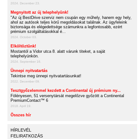
2024. December 23.
Megnyitott az új telephelyünk!
"Az új BestDrive szerviz nem csupán egy műhely, hanem egy hely,
ahol az autósok teljes körű megoldásokat találnak. Az ügyfeleink
biztonsága és elégedettsége számunkra a legfontosabb, ezért
prémium szolgáltatásokkal é...
2024. October 03.
Elköltöztünk!
Mostantól a Vidor utca 8. alatt várunk titeket, a saját
telephelyünkön.
2024. September 16.
Ünnepi nyitvatartás
Tekintse meg ünnepi nyitvatartásunkat!
2022. December 09.
Tesztgyőzelemmel kezdett a Continental új prémium ny...
Fölényesen, 51 versenytársát megelőzve győzött a Continental
PremiumContact™ 6
2018. April 19.
Összes hír
HÍRLEVÉL
FELIRATKOZÁS