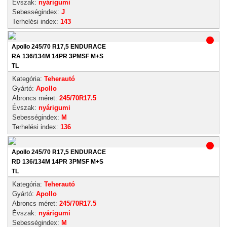
Évszak:
nyárigumi
Sebességindex:
J
Terhelési index:
143
Apollo 245/70 R17,5 ENDURACE
RA 136/134M 14PR 3PMSF M+S
TL
Kategória:
Teherautó
Gyártó:
Apollo
Abroncs méret:
245/70R17.5
Évszak:
nyárigumi
Sebességindex:
M
Terhelési index:
136
Apollo 245/70 R17,5 ENDURACE
RD 136/134M 14PR 3PMSF M+S
TL
Kategória:
Teherautó
Gyártó:
Apollo
Abroncs méret:
245/70R17.5
Évszak:
nyárigumi
Sebességindex:
M