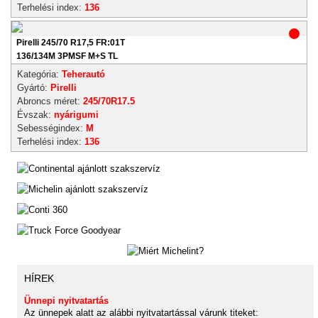
Terhelési index:
136
Pirelli 245/70 R17,5 FR:01T
136/134M 3PMSF M+S TL
Kategória:
Teherautó
Gyártó:
Pirelli
Abroncs méret:
245/70R17.5
Évszak:
nyárigumi
Sebességindex:
M
Terhelési index:
136
HÍREK
Ünnepi nyitvatartás
Az ünnepek alatt az alábbi nyitvatartással várunk titeket: