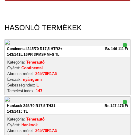
HASONLÓ TERMÉKEK
Continental 245/70 R17,5 HTR2+
Br. 146 111 Ft
143/141L 16PR 3PMSF M+S TL
Kategória:
Teherautó
Gyártó:
Continental
Abroncs méret:
245/70R17.5
Évszak:
nyárigumi
Sebességindex:
L
Terhelési index:
143
Hankook 245/70 R17,5 TH31
Br. 147 476 Ft
143/141J TL
Kategória:
Teherautó
Gyártó:
Hankook
Abroncs méret:
245/70R17.5