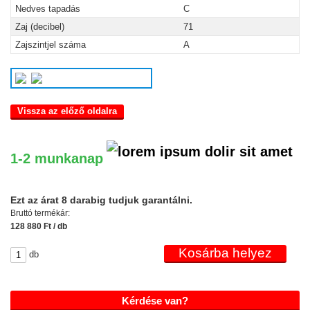
Nedves tapadás
C
Zaj (decibel)
71
Zajszintjel száma
A
Vissza az előző oldalra
1-2 munkanap
Ezt az árat 8 darabig tudjuk garantálni.
Bruttó termékár:
128 880 Ft / db
db
Kérdése van?