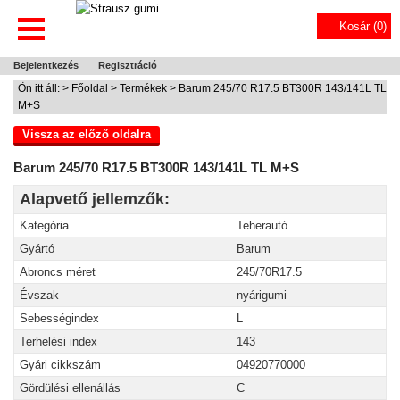
Kosár (
0
)
Bejelentkezés
Regisztráció
Ön itt áll: >
Főoldal
>
Termékek
> Barum 245/70 R17.5 BT300R 143/141L TL
M+S
Vissza az előző oldalra
Barum 245/70 R17.5 BT300R 143/141L TL M+S
Alapvető jellemzők:
Kategória
Teherautó
Gyártó
Barum
Abroncs méret
245/70R17.5
Évszak
nyárigumi
Sebességindex
L
Terhelési index
143
Gyári cikkszám
04920770000
Gördülési ellenállás
C