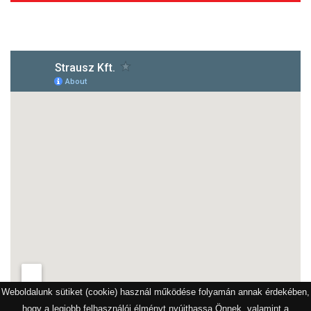
1172 Budapest, Vidor u.8
Weboldalunk sütiket (cookie) használ működése folyamán annak érdekében,
hogy a legjobb felhasználói élményt nyújthassa Önnek, valamint a