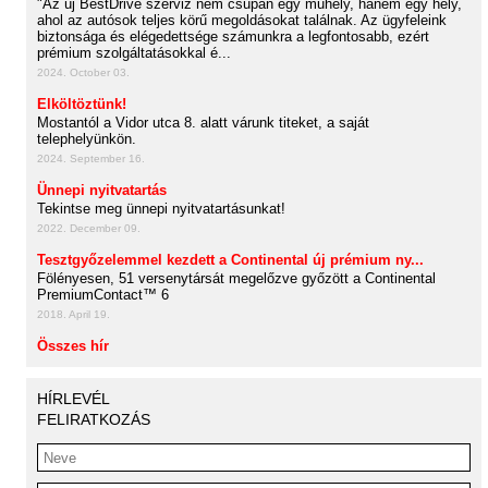
"Az új BestDrive szerviz nem csupán egy műhely, hanem egy hely,
ahol az autósok teljes körű megoldásokat találnak. Az ügyfeleink
biztonsága és elégedettsége számunkra a legfontosabb, ezért
prémium szolgáltatásokkal é...
2024. October 03.
Elköltöztünk!
Mostantól a Vidor utca 8. alatt várunk titeket, a saját
telephelyünkön.
2024. September 16.
Ünnepi nyitvatartás
Tekintse meg ünnepi nyitvatartásunkat!
2022. December 09.
Tesztgyőzelemmel kezdett a Continental új prémium ny...
Fölényesen, 51 versenytársát megelőzve győzött a Continental
PremiumContact™ 6
2018. April 19.
Összes hír
HÍRLEVÉL
FELIRATKOZÁS