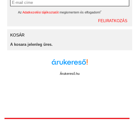
*
Az
Adatkezelési tájékoztatót
megismertem és elfogadom!
KOSÁR
A kosara jelenleg üres.
Árukereső.hu
1172 Budapest, Vidor u.8