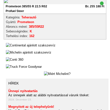
Prometeon 385/55 R 22.5 R02
Br. 255 188 Ft
Profuel Steer
Kategória:
Teherautó
Gyártó:
Prometeon
Abroncs méret:
385/55R22
Sebességindex:
K
Terhelési index:
162
HÍREK
Ünnepi nyitvatartás
Az ünnepek alatt az alábbi nyitvatartással várunk titeket:
2024. December 23.
Megnyitott az új telephelyünk!