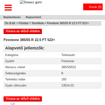
Kosár (
0
)
Bejelentkezés
Regisztráció
Ön itt áll: >
Főoldal
>
Termékek
> Firestone 385/55 R 22.5 FT 522+
Vissza az előző oldalra
Firestone 385/55 R 22.5 FT 522+
Alapvető jellemzők:
Kategória
Teherautó
Gyártó
Firestone
Abroncs méret
385/55R22
Sebességindex
K
Terhelési index
160
Gyári cikkszám
13514-22
Vissza az előző oldalra