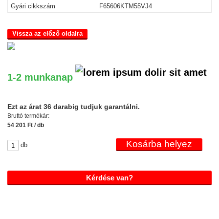
Gyári cikkszám
F65606KTM55VJ4
Vissza az előző oldalra
1-2 munkanap
Ezt az árat 36 darabig tudjuk garantálni.
Bruttó termékár:
54 201 Ft / db
db
Kérdése van?