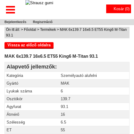
Kosár (
0
)
Bejelentkezés
Regisztráció
Ön itt áll: >
Főoldal
>
Termékek
> MAK 6x139.7 16x6.5 ET55 King6 M-Titan
93.1
Vissza az előző oldalra
MAK 6x139.7 16x6.5 ET55 King6 M-Titan 93.1
Alapvető jellemzők:
Kategória
Személyautó alufelni
Gyártó
MAK
Lyukak száma
6
Osztókör
139.7
Agyfurat
93.1
Átmérő
16
Szélesség
6.5
ET
55