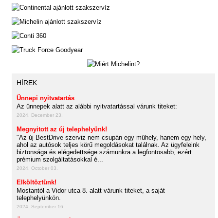
HÍREK
Ünnepi nyitvatartás
Az ünnepek alatt az alábbi nyitvatartással várunk titeket:
2024. December 23.
Megnyitott az új telephelyünk!
"Az új BestDrive szerviz nem csupán egy műhely, hanem egy hely,
ahol az autósok teljes körű megoldásokat találnak. Az ügyfeleink
biztonsága és elégedettsége számunkra a legfontosabb, ezért
prémium szolgáltatásokkal é...
2024. October 03.
Elköltöztünk!
Mostantól a Vidor utca 8. alatt várunk titeket, a saját
telephelyünkön.
2024. September 16.