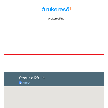
Árukereső.hu
1172 Budapest, Vidor u.8