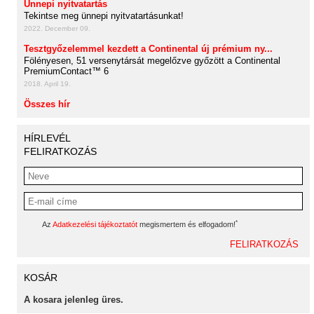
Ünnepi nyitvatartás
Tekintse meg ünnepi nyitvatartásunkat!
2022. December 09.
Tesztgyőzelemmel kezdett a Continental új prémium ny...
Fölényesen, 51 versenytársát megelőzve győzött a Continental
PremiumContact™ 6
2018. April 19.
Összes hír
HÍRLEVÉL
FELIRATKOZÁS
*
Az
Adatkezelési tájékoztatót
megismertem és elfogadom!
KOSÁR
A kosara jelenleg üres.