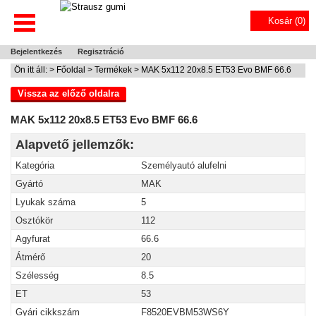
Kosár (
0
)
Bejelentkezés
Regisztráció
Ön itt áll: >
Főoldal
>
Termékek
> MAK 5x112 20x8.5 ET53 Evo BMF 66.6
Vissza az előző oldalra
MAK 5x112 20x8.5 ET53 Evo BMF 66.6
Alapvető jellemzők:
Kategória
Személyautó alufelni
Gyártó
MAK
Lyukak száma
5
Osztókör
112
Agyfurat
66.6
Átmérő
20
Szélesség
8.5
ET
53
Gyári cikkszám
F8520EVBM53WS6Y