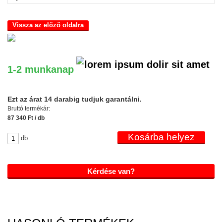
Vissza az előző oldalra
1-2 munkanap
Ezt az árat 14 darabig tudjuk garantálni.
Bruttó termékár:
87 340 Ft / db
db
Kérdése van?