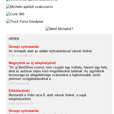
HÍREK
Ünnepi nyitvatartás
Az ünnepek alatt az alábbi nyitvatartással várunk titeket:
2024. December 23.
Megnyitott az új telephelyünk!
"Az új BestDrive szerviz nem csupán egy műhely, hanem egy hely,
ahol az autósok teljes körű megoldásokat találnak. Az ügyfeleink
biztonsága és elégedettsége számunkra a legfontosabb, ezért
prémium szolgáltatásokkal é...
2024. October 03.
Elköltöztünk!
Mostantól a Vidor utca 8. alatt várunk titeket, a saját
telephelyünkön.
2024. September 16.
Ünnepi nyitvatartás