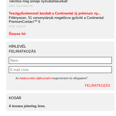
Tekintse meg ünnepi nyitvatartásunkat!
2022. December 09.
Tesztgyőzelemmel kezdett a Continental új prémium ny...
Fölényesen, 51 versenytársát megelőzve győzött a Continental
PremiumContact™ 6
2018. April 19.
Összes hír
HÍRLEVÉL
FELIRATKOZÁS
*
Az
Adatkezelési tájékoztatót
megismertem és elfogadom!
KOSÁR
A kosara jelenleg üres.