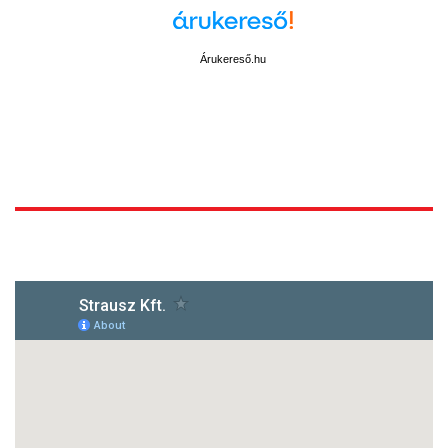
Árukereső.hu
1172 Budapest, Vidor u.8