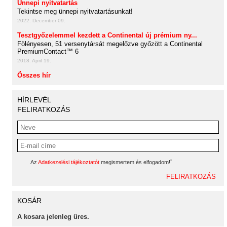
Ünnepi nyitvatartás
Tekintse meg ünnepi nyitvatartásunkat!
2022. December 09.
Tesztgyőzelemmel kezdett a Continental új prémium ny...
Fölényesen, 51 versenytársát megelőzve győzött a Continental
PremiumContact™ 6
2018. April 19.
Összes hír
HÍRLEVÉL
FELIRATKOZÁS
*
Az
Adatkezelési tájékoztatót
megismertem és elfogadom!
KOSÁR
A kosara jelenleg üres.