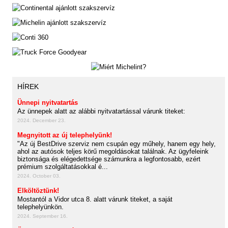
HÍREK
Ünnepi nyitvatartás
Az ünnepek alatt az alábbi nyitvatartással várunk titeket:
2024. December 23.
Megnyitott az új telephelyünk!
"Az új BestDrive szerviz nem csupán egy műhely, hanem egy hely,
ahol az autósok teljes körű megoldásokat találnak. Az ügyfeleink
biztonsága és elégedettsége számunkra a legfontosabb, ezért
prémium szolgáltatásokkal é...
2024. October 03.
Elköltöztünk!
Mostantól a Vidor utca 8. alatt várunk titeket, a saját
telephelyünkön.
2024. September 16.