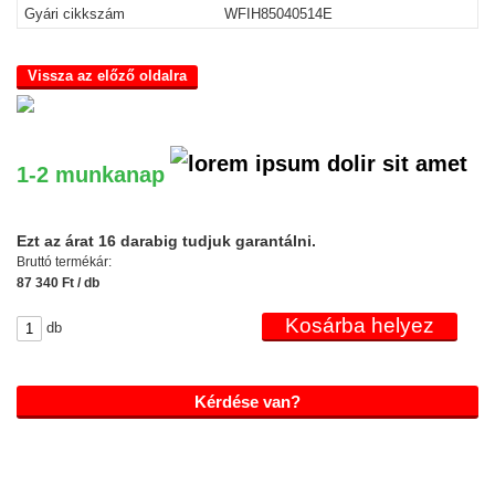
Gyári cikkszám
WFIH85040514E
Vissza az előző oldalra
1-2 munkanap
Ezt az árat 16 darabig tudjuk garantálni.
Bruttó termékár:
87 340 Ft / db
db
Kérdése van?