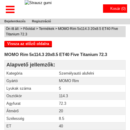
Kosár (
0
)
Bejelentkezés
Regisztráció
Ön itt áll: >
Főoldal
>
Termékek
> MOMO Rim 5x114.3 20x8.5 ET40 Five
Titanium 72.3
Vissza az előző oldalra
MOMO Rim 5x114.3 20x8.5 ET40 Five Titanium 72.3
Alapvető jellemzők:
Kategória
Személyautó alufelni
Gyártó
MOMO Rim
Lyukak száma
5
Osztókör
114.3
Agyfurat
72.3
Átmérő
20
Szélesség
8.5
ET
40