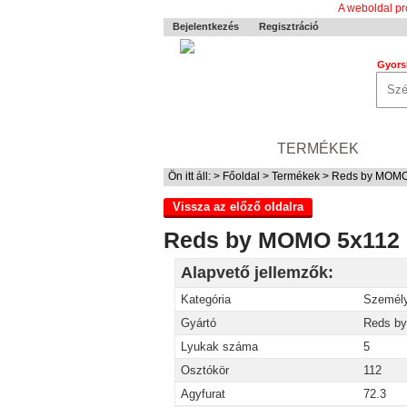
A weboldal pr
Bejelentkezés
Regisztráció
Gyors
0-24 MENTÉS
TERMÉKEK
RÓ
Ön itt áll: >
Főoldal
>
Termékek
> Reds by MOMO 
Vissza az előző oldalra
Reds by MOMO 5x112 1
Alapvető jellemzők:
Kategória
Személy
Gyártó
Reds b
Lyukak száma
5
Osztókör
112
Agyfurat
72.3