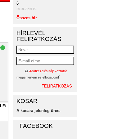
6
2018. April 19.
Összes hír
HÍRLEVÉL
FELIRATKOZÁS
Az
Adatkezelési tájékoztatót
*
megismertem és elfogadom!
KOSÁR
1 Ft
A kosara jelenleg üres.
FACEBOOK