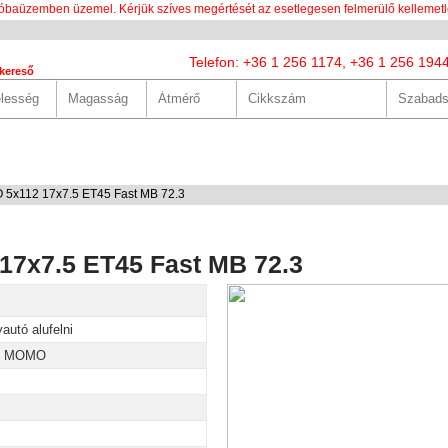
óbaüzemben üzemel. Kérjük szíves megértését az esetlegesen felmerülő kellemetl
Telefon: +36 1 256 1174, +36 1 256 194
kereső
LUNK
SZOLGÁLTATÁSOK
HASZNOS
HÍREK
KAPCS
5x112 17x7.5 ET45 Fast MB 72.3
7x7.5 ET45 Fast MB 72.3
autó alufelni
y MOMO