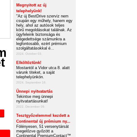
Megnyitott az új
telephelyünk!
"Az új BestDrive szerviz nem
csupán egy műhely, hanem egy
hely, ahol az autósok teljes
körű megoldásokat találnak. Az
ügyfeleink biztonsága és
elégedettsége számunkra a
legfontosabb, ezért prémium
szolgáltatásokkal é...
2024. October 03.
Elköltöztünk!
Mostantól a Vidor utca 8. alatt
várunk titeket, a saját
telephelyünkön.
2024. September 16.
Ünnepi nyitvatartás
Tekintse meg ünnepi
nyitvatartásunkat!
2022. December 09.
Tesztgyőzelemmel kezdett a
Continental új prémium ny...
Fölényesen, 51 versenytársát
megelőzve győzött a
Continental PremiumContact™