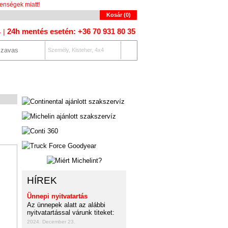
enségek miatt!
Kosár (
0
)
24h mentés esetén: +36 70 931 80 35
4 |
Személy, Kisteher, 4x4
OLAT
AUTÓKERESŐ
HÍREK
Ünnepi nyitvatartás
Az ünnepek alatt az alábbi
nyitvatartással várunk titeket:
2024. December 23.