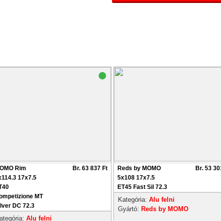
OMO Rim
Br. 63 837 Ft
Reds by MOMO
Br. 53 30
x114.3 17x7.5
5x108 17x7.5
T40
ET45 Fast Sil 72.3
ompetizione MT
Kategória:
Alu felni
ilver DC 72.3
Gyártó:
Reds by MOMO
ategória:
Alu felni