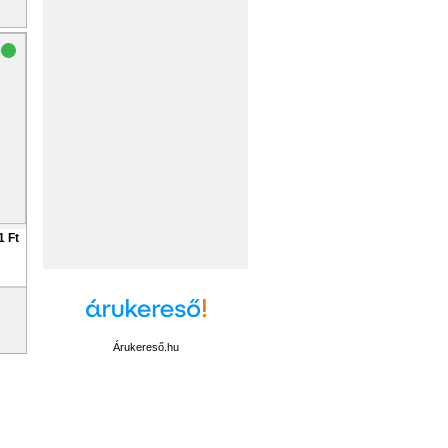
1 Ft
Árukereső.hu