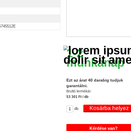
745512E
1-2
munkanap
Ezt az árat 40 darabig tudjuk
garantálni.
Bruttó termékár:
53 301 Ft / db
db
Kérdése van?