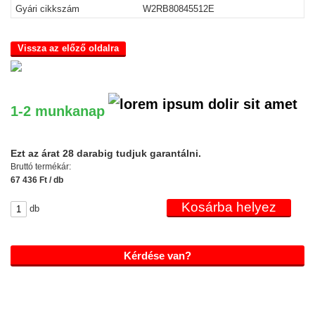
Gyári cikkszám
W2RB80845512E
Vissza az előző oldalra
1-2 munkanap
Ezt az árat 28 darabig tudjuk garantálni.
Bruttó termékár:
67 436 Ft / db
db
Kérdése van?