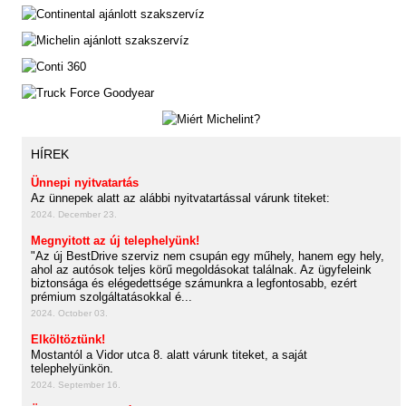
HÍREK
Ünnepi nyitvatartás
Az ünnepek alatt az alábbi nyitvatartással várunk titeket:
2024. December 23.
Megnyitott az új telephelyünk!
"Az új BestDrive szerviz nem csupán egy műhely, hanem egy hely,
ahol az autósok teljes körű megoldásokat találnak. Az ügyfeleink
biztonsága és elégedettsége számunkra a legfontosabb, ezért
prémium szolgáltatásokkal é...
2024. October 03.
Elköltöztünk!
Mostantól a Vidor utca 8. alatt várunk titeket, a saját
telephelyünkön.
2024. September 16.