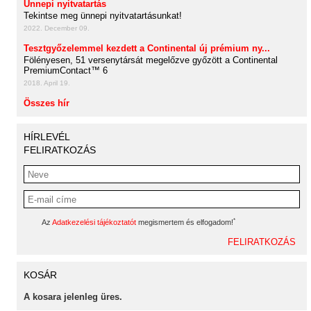
Ünnepi nyitvatartás
Tekintse meg ünnepi nyitvatartásunkat!
2022. December 09.
Tesztgyőzelemmel kezdett a Continental új prémium ny...
Fölényesen, 51 versenytársát megelőzve győzött a Continental
PremiumContact™ 6
2018. April 19.
Összes hír
HÍRLEVÉL
FELIRATKOZÁS
*
Az
Adatkezelési tájékoztatót
megismertem és elfogadom!
KOSÁR
A kosara jelenleg üres.