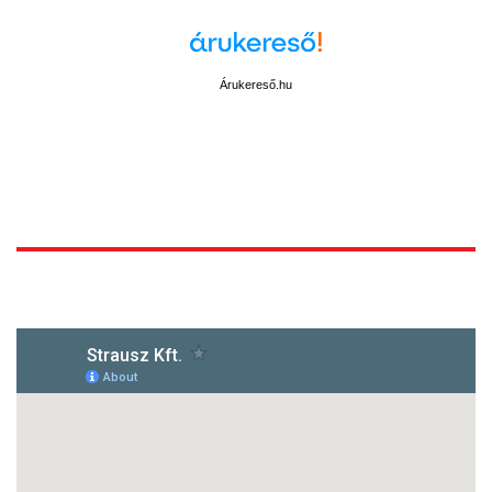
Árukereső.hu
1172 Budapest, Vidor u.8