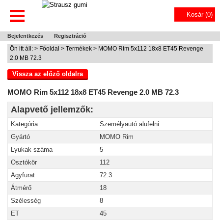
Kosár (
0
)
Bejelentkezés
Regisztráció
Ön itt áll: >
Főoldal
>
Termékek
> MOMO Rim 5x112 18x8 ET45 Revenge
2.0 MB 72.3
Vissza az előző oldalra
MOMO Rim 5x112 18x8 ET45 Revenge 2.0 MB 72.3
Alapvető jellemzők:
Kategória
Személyautó alufelni
Gyártó
MOMO Rim
Lyukak száma
5
Osztókör
112
Agyfurat
72.3
Átmérő
18
Szélesség
8
ET
45