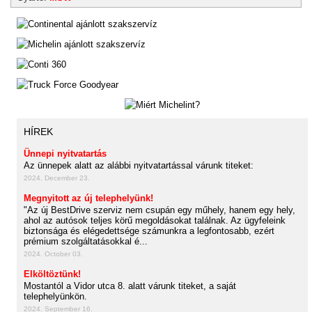
HÍREK
Ünnepi nyitvatartás
Az ünnepek alatt az alábbi nyitvatartással várunk titeket:
2024. December 23.
Megnyitott az új telephelyünk!
"Az új BestDrive szerviz nem csupán egy műhely, hanem egy hely,
ahol az autósok teljes körű megoldásokat találnak. Az ügyfeleink
biztonsága és elégedettsége számunkra a legfontosabb, ezért
prémium szolgáltatásokkal é...
2024. October 03.
Elköltöztünk!
Mostantól a Vidor utca 8. alatt várunk titeket, a saját
telephelyünkön.
2024. September 16.