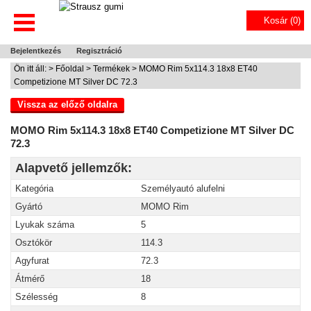
Kosár (
0
)
Bejelentkezés
Regisztráció
Ön itt áll: >
Főoldal
>
Termékek
> MOMO Rim 5x114.3 18x8 ET40
Competizione MT Silver DC 72.3
Vissza az előző oldalra
MOMO Rim 5x114.3 18x8 ET40 Competizione MT Silver DC
72.3
Alapvető jellemzők:
Kategória
Személyautó alufelni
Gyártó
MOMO Rim
Lyukak száma
5
Osztókör
114.3
Agyfurat
72.3
Átmérő
18
Szélesség
8