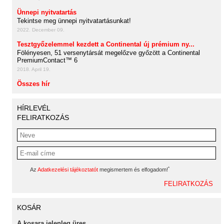
Ünnepi nyitvatartás
Tekintse meg ünnepi nyitvatartásunkat!
2022. December 09.
Tesztgyőzelemmel kezdett a Continental új prémium ny...
Fölényesen, 51 versenytársát megelőzve győzött a Continental
PremiumContact™ 6
2018. April 19.
Összes hír
HÍRLEVÉL
FELIRATKOZÁS
*
Az
Adatkezelési tájékoztatót
megismertem és elfogadom!
KOSÁR
A kosara jelenleg üres.