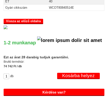
ET
40
Gyári cikkszám
WCOT80840514E
Vissza az előző oldalra
1-2 munkanap
Ezt az árat 28 darabig tudjuk garantálni.
Bruttó termékár:
74 742 Ft / db
db
Kérdése van?