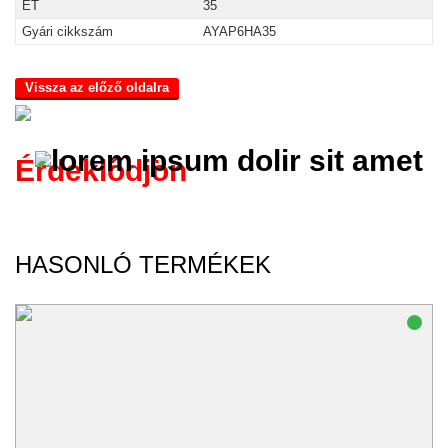
ET
35
Gyári cikkszám
AYAP6HA35
Vissza az előző oldalra
Érdeklődjön
HASONLÓ TERMÉKEK