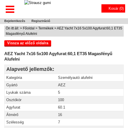
Kosár (
0
)
Bejelentkezés
Regisztráció
Ön itt áll: >
Főoldal
>
Termékek
> AEZ Yacht 7x16 5x100 Agyfurat:60,1 ET35
Magasfényű Alufelni
Vissza az előző oldalra
AEZ Yacht 7x16 5x100 Agyfurat:60,1 ET35 Magasfényű
Alufelni
Alapvető jellemzők:
Kategória
Személyautó alufelni
Gyártó
AEZ
Lyukak száma
5
Osztókör
100
Agyfurat
60.1
Átmérő
16
Szélesség
7