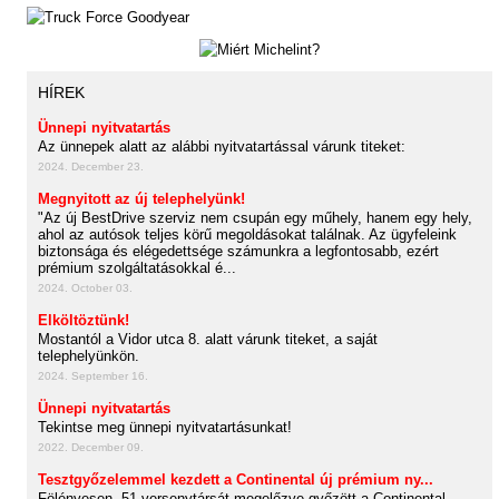
HÍREK
Ünnepi nyitvatartás
Az ünnepek alatt az alábbi nyitvatartással várunk titeket:
2024. December 23.
Megnyitott az új telephelyünk!
"Az új BestDrive szerviz nem csupán egy műhely, hanem egy hely,
ahol az autósok teljes körű megoldásokat találnak. Az ügyfeleink
biztonsága és elégedettsége számunkra a legfontosabb, ezért
prémium szolgáltatásokkal é...
2024. October 03.
Elköltöztünk!
Mostantól a Vidor utca 8. alatt várunk titeket, a saját
telephelyünkön.
2024. September 16.
Ünnepi nyitvatartás
Tekintse meg ünnepi nyitvatartásunkat!
2022. December 09.
Tesztgyőzelemmel kezdett a Continental új prémium ny...
Fölényesen, 51 versenytársát megelőzve győzött a Continental