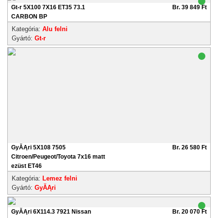
Gt-r 5X100 7X16 ET35 73.1
Br. 39 849 Ft
CARBON BP
Kategória:
Alu felni
Gyártó:
Gt-r
GyĂĄri 5X108 7505
Br. 26 580 Ft
Citroen/Peugeot/Toyota 7x16 matt
ezüst ET46
Kategória:
Lemez felni
Gyártó:
GyĂĄri
GyĂĄri 6X114.3 7921 Nissan
Br. 20 070 Ft