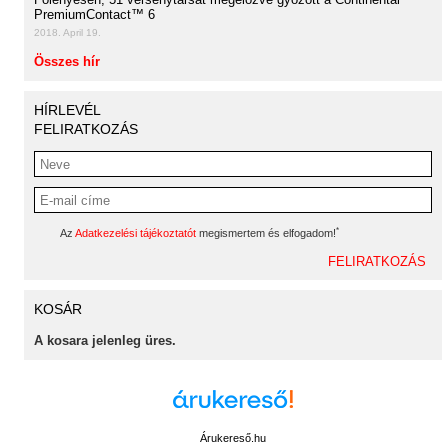
PremiumContact™ 6
2018. April 19.
Összes hír
HÍRLEVÉL
FELIRATKOZÁS
*
Az
Adatkezelési tájékoztatót
megismertem és elfogadom!
KOSÁR
A kosara jelenleg üres.
Árukereső.hu