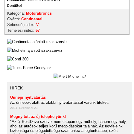
Continental 130/90 - 16 M/C 67V
ContiGo!
Kategória:
Motorabroncs
Gyártó:
Continental
Sebességindex:
V
Terhelési index:
67
HÍREK
Ünnepi nyitvatartás
Az ünnepek alatt az alábbi nyitvatartással várunk titeket:
2024. December 23.
Megnyitott az új telephelyünk!
"Az új BestDrive szerviz nem csupán egy műhely, hanem egy hely,
ahol az autósok teljes körű megoldásokat találnak. Az ügyfeleink
biztonsága és elégedettsége számunkra a legfontosabb, ezért