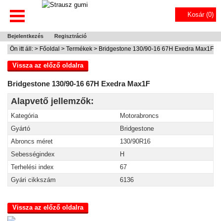
Kosár (
0
)
Bejelentkezés
Regisztráció
Ön itt áll: >
Főoldal
>
Termékek
> Bridgestone 130/90-16 67H Exedra Max1F
Vissza az előző oldalra
Bridgestone 130/90-16 67H Exedra Max1F
Alapvető jellemzők:
Kategória
Motorabroncs
Gyártó
Bridgestone
Abroncs méret
130/90R16
Sebességindex
H
Terhelési index
67
Gyári cikkszám
6136
Vissza az előző oldalra