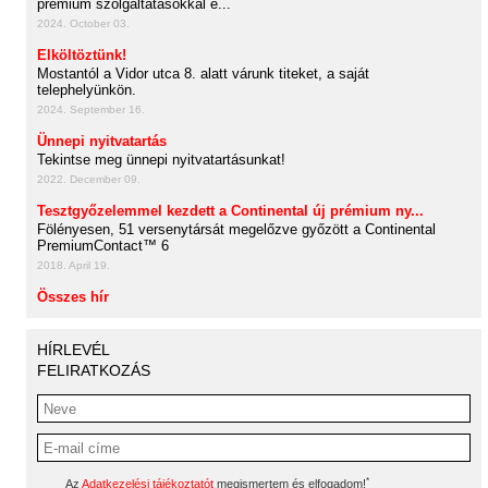
prémium szolgáltatásokkal é...
2024. October 03.
Elköltöztünk!
Mostantól a Vidor utca 8. alatt várunk titeket, a saját
telephelyünkön.
2024. September 16.
Ünnepi nyitvatartás
Tekintse meg ünnepi nyitvatartásunkat!
2022. December 09.
Tesztgyőzelemmel kezdett a Continental új prémium ny...
Fölényesen, 51 versenytársát megelőzve győzött a Continental
PremiumContact™ 6
2018. April 19.
Összes hír
HÍRLEVÉL
FELIRATKOZÁS
*
Az
Adatkezelési tájékoztatót
megismertem és elfogadom!